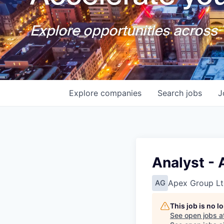
Explore opportunities across T
Explore
companies
Search
jobs
J
Analyst - 
Apex Group Lt
AG
This job is no 
See open jobs a