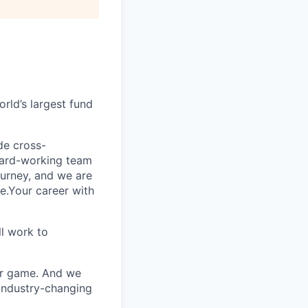
rld’s largest fund
ide cross-
 hard-working team
urney, and we are
e.Your career with
l work to
our game. And we
 industry-changing