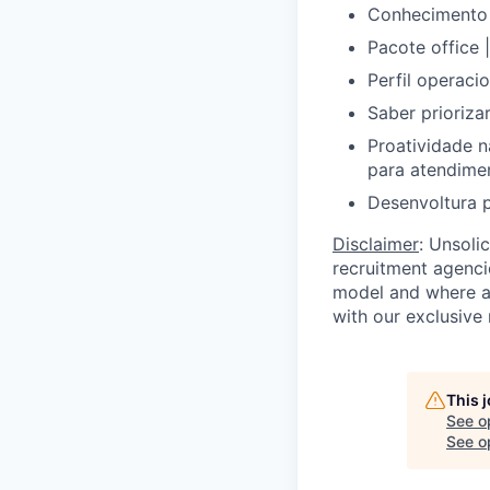
Conhecimento 
Pacote office 
Perfil operaci
Saber prioriza
Proatividade n
para atendime
Desenvoltura p
Disclaimer
: Unsoli
recruitment agencie
model and where ag
with our exclusive 
This 
See o
See op