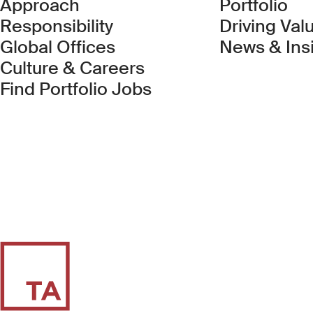
Approach
Portfolio
Responsibility
Driving Val
Global Offices
News & Ins
Culture & Careers
(Link opens in new 
Find Portfolio Jobs