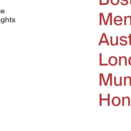
ue
Men
ights
Aus
window)
Lon
Mum
Hon