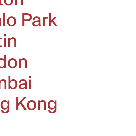
lo Park
tin
don
bai
g Kong