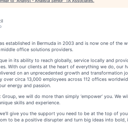
milar to "
Analyst - Analista Sénior
"
TA Associates
.
il
o
 established in Bermuda in 2003 and is now one of the wo
middle office solutions providers.
que in its ability to reach globally, service locally and prov
ices. With our clients at the heart of everything we do, our
elivered on an unprecedented growth and transformation jo
 over circa 13,000 employees across 112 offices worldwid
your energy and passion.
x Group, we will do more than simply ‘empower’ you. We wil
nique skills and experience.
we’ll give you the support you need to be at the top of y
om to be a positive disrupter and turn big ideas into bold,