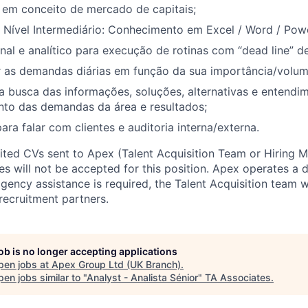
em conceito de mercado de capitais;
| Nível Intermediário: Conhecimento em Excel / Word / Pow
onal e analítico para execução de rotinas com “dead line” de
r as demandas diárias em função da sua importância/volume
a busca das informações, soluções, alternativas e entend
nto das demandas da área e resultados;
ara falar com clientes e auditoria interna/externa.
cited CVs sent to Apex (Talent Acquisition Team or Hiring 
s will not be accepted for this position. Apex operates a d
ency assistance is required, the Talent Acquisition team wi
recruitment partners.
job is no longer accepting applications
pen jobs at
Apex Group Ltd (UK Branch)
.
en jobs similar to "
Analyst - Analista Sénior
"
TA Associates
.