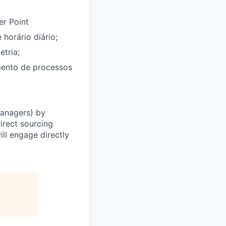
er Point
 horário diário;
tria;
imento de processos
Managers) by
irect sourcing
ll engage directly