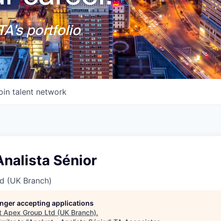
A's portfolio
oin talent network
Analista Sénior
d (UK Branch)
longer accepting applications
t
Apex Group Ltd (UK Branch)
.