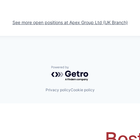
See more open positions at
Apex Group Ltd (UK Branch)
Powered by Getro.com
Privacy policy
Cookie policy
Bos