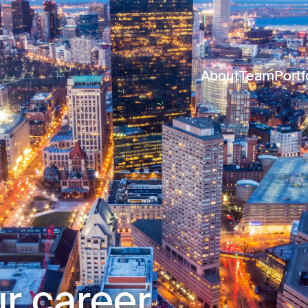
About
Team
Portf
r career.