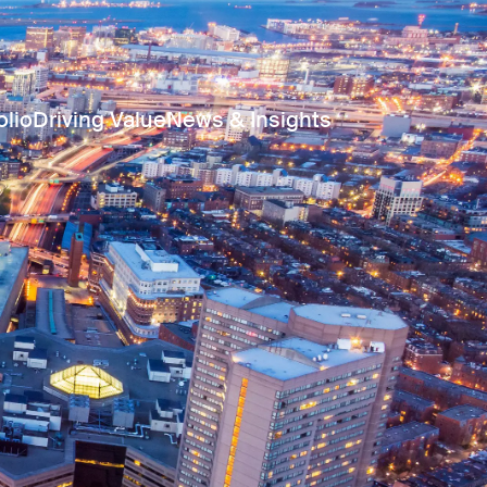
olio
Driving Value
News & Insights