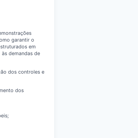
demonstrações
como garantir o
estruturados em
to às demandas de
ção dos controles e
amento dos
eis;