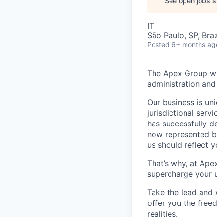
See open jobs si
IT
São Paulo, SP, Braz
Posted
6+ months ag
The Apex Group was
administration and 
Our business is uni
jurisdictional serv
has successfully d
now represented by
us should reflect 
That’s why, at Ape
supercharge your u
Take the lead and 
offer you the freed
realities.