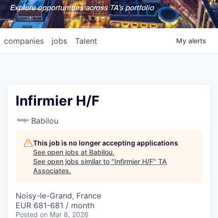
Explore opportunities across TA's portfolio
companies
jobs
Talent
My
alerts
Infirmier H/F
Babilou
This job is no longer accepting applications
See open jobs at
Babilou
.
See open jobs similar to "
Infirmier H/F
"
TA
Associates
.
Noisy-le-Grand, France
EUR 681-681 / month
Posted
on Mar 8, 2026