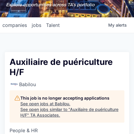
Explore opportunities across TA's portfolio
companies
jobs
Talent
My
alerts
Auxiliaire de puériculture
H/F
Babilou
This job is no longer accepting applications
See open jobs at
Babilou
.
See open jobs similar to "
Auxiliaire de puériculture
H/F
"
TA Associates
.
People & HR