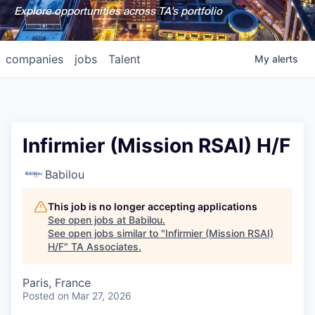
Explore opportunities across TA's portfolio
companies
jobs
Talent
My
alerts
Infirmier (Mission RSAI) H/F
Babilou
This job is no longer accepting applications
See open jobs at
Babilou
.
See open jobs similar to "
Infirmier (Mission RSAI)
H/F
"
TA Associates
.
Paris, France
Posted
on Mar 27, 2026