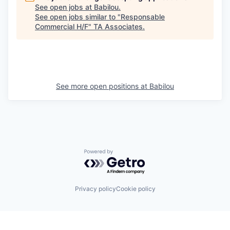
See open jobs at
Babilou
.
See open jobs similar to "
Responsable
Commercial H/F
"
TA Associates
.
See more open positions at
Babilou
Powered by Getro.com
Privacy policy
Cookie policy