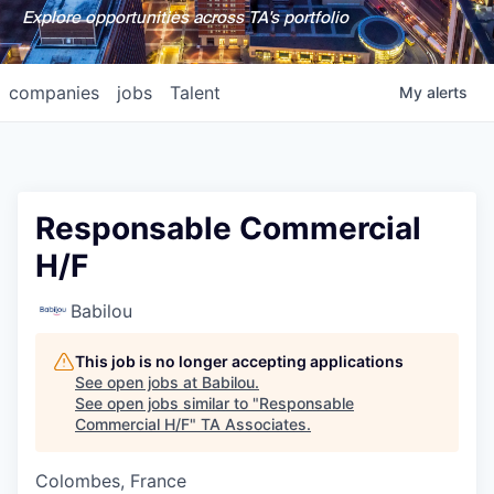
Explore opportunities across TA's portfolio
companies
jobs
Talent
My
alerts
Responsable Commercial
H/F
Babilou
This job is no longer accepting applications
See open jobs at
Babilou
.
See open jobs similar to "
Responsable
Commercial H/F
"
TA Associates
.
Colombes, France