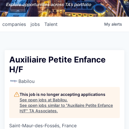
Explore opportunities across TA's portfolio
companies
jobs
Talent
My
alerts
Auxiliaire Petite Enfance
H/F
Babilou
This job is no longer accepting applications
See open jobs at
Babilou
.
See open jobs similar to "
Auxiliaire Petite Enfance
H/F
"
TA Associates
.
Saint-Maur-des-Fossés, France