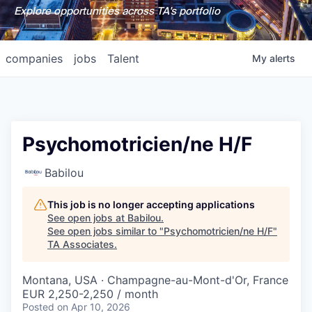
Explore opportunities across TA's portfolio
companies
jobs
Talent
My
alerts
Psychomotricien/ne H/F
Babilou
This job is no longer accepting applications
See open jobs at
Babilou
.
See open jobs similar to "
Psychomotricien/ne H/F
"
TA Associates
.
Montana, USA · Champagne-au-Mont-d'Or, France
EUR 2,250-2,250 / month
Posted
on Apr 10, 2026