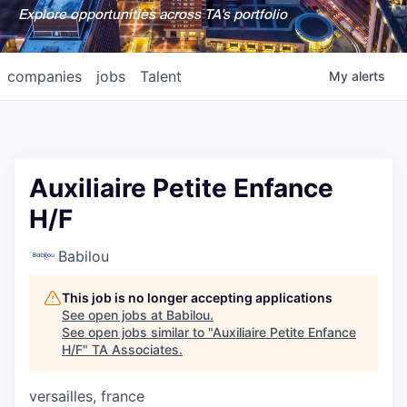
Explore opportunities across TA's portfolio
companies
jobs
Talent
My
alerts
Auxiliaire Petite Enfance
H/F
Babilou
This job is no longer accepting applications
See open jobs at
Babilou
.
See open jobs similar to "
Auxiliaire Petite Enfance
H/F
"
TA Associates
.
versailles, france