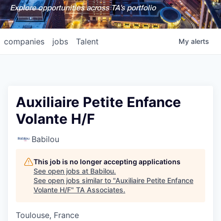
Explore opportunities across TA's portfolio
companies
jobs
Talent
My
alerts
Auxiliaire Petite Enfance
Volante H/F
Babilou
This job is no longer accepting applications
See open jobs at
Babilou
.
See open jobs similar to "
Auxiliaire Petite Enfance
Volante H/F
"
TA Associates
.
Toulouse, France