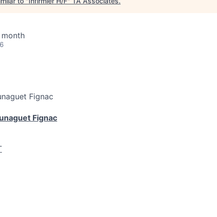
milar to "
Infirmier H/F
"
TA Associates
.
/ month
26
unaguet Fignac
unaguet Fignac
T