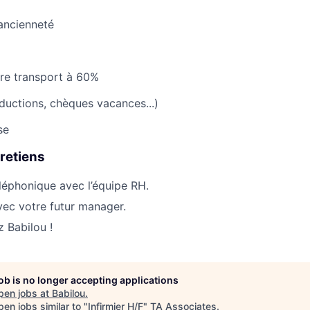
ancienneté
re transport à 60%
uctions, chèques vacances...)
se
retiens
éphonique avec l’équipe RH.
vec votre futur manager.
 Babilou !
job is no longer accepting applications
pen jobs at
Babilou
.
en jobs similar to "
Infirmier H/F
"
TA Associates
.