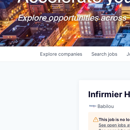
Explore opportunities across T
Explore
companies
Search
jobs
J
Infirmier 
Babilou
This job is no 
See open jobs a