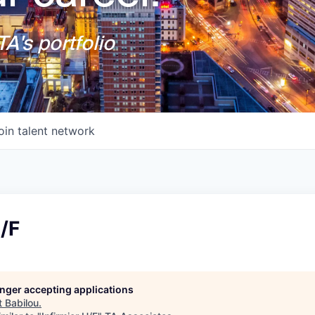
A's portfolio
oin talent network
H/F
longer accepting applications
t
Babilou
.