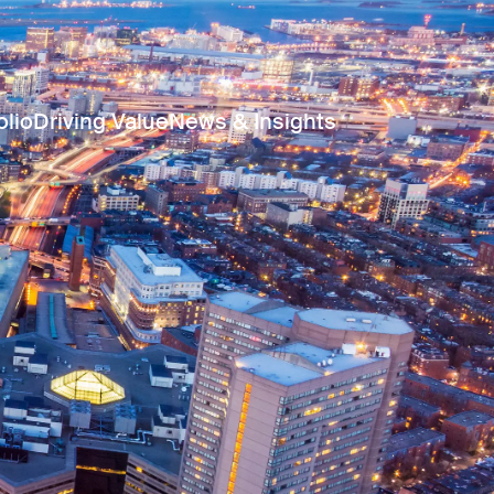
olio
Driving Value
News & Insights