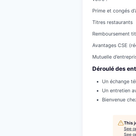
Prime et congés d’
Titres restaurants
Remboursement tit
Avantages CSE (réd
Mutuelle d’entrepri
Déroulé des ent
Un échange tél
Un entretien a
Bienvenue chez
This 
See o
See op