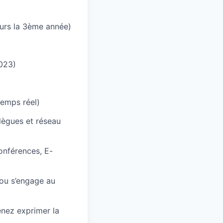
ours la 3ème année)
2023)
temps réel)
lègues et réseau
onférences, E-
lou s’engage au
enez exprimer la