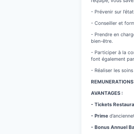
l’équipe, vous save
- Prévenir sur l’é
- Conseiller et for
- Prendre en charge
bien-être.
- Participer à la c
font également par
- Réaliser les soin
REMUNERATIONS att
AVANTAGES :
- Tickets Restaur
- Prime
d’ancienne
- Bonus Annuel Ba