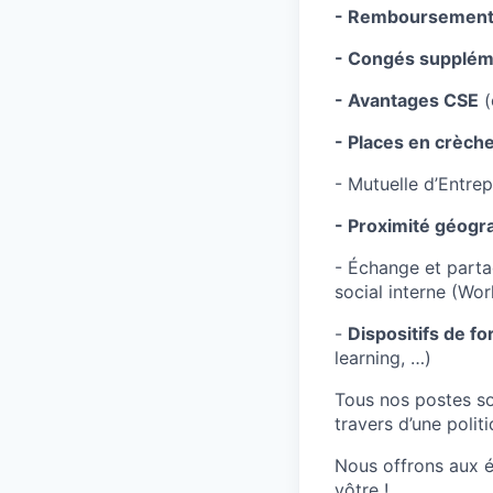
- Remboursement 
- Congés supplém
- Avantages CSE
(
- Places en crèch
- Mutuelle d’Entrep
- Proximité géogr
- Échange et parta
social interne (Wor
-
Dispositifs de f
learning, …)
Tous nos postes s
travers d’une politi
Nous offrons aux éq
vôtre !