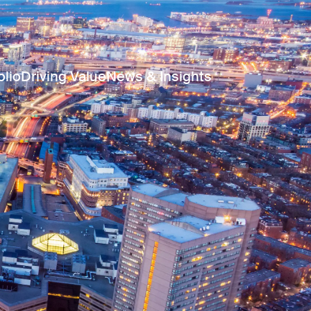
olio
Driving Value
News & Insights