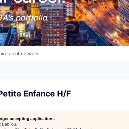
A's portfolio
oin talent network
 Petite Enfance H/F
longer accepting applications
t
Babilou
.