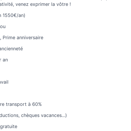
ativité, venez exprimer la vôtre !
n 1550€/an)
lou
, Prime anniversaire
ancienneté
r an
vail
re transport à 60%
uctions, chèques vacances...)
gratuite