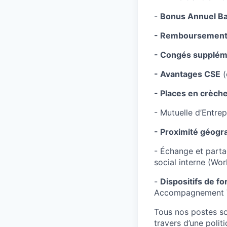
-
Bonus Annuel Ba
- Remboursement 
- Congés supplém
- Avantages CSE
(
- Places en crèch
- Mutuelle d’Entrep
- Proximité géogr
- Échange et parta
social interne (Wor
-
Dispositifs de f
Accompagnement VAE
Tous nos postes s
travers d’une polit