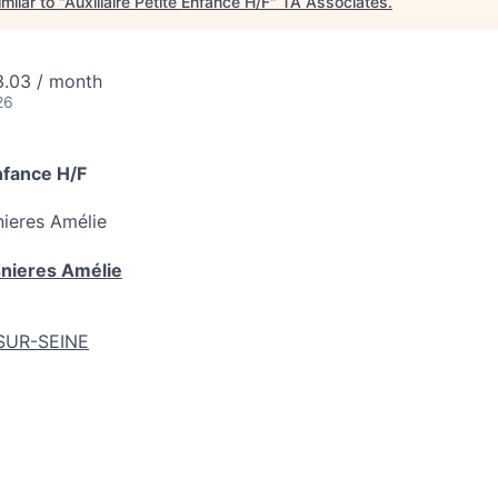
milar to "
Auxiliaire Petite Enfance H/F
"
TA Associates
.
3.03 / month
26
Enfance H/F
nieres Amélie
nieres Amélie
SUR-SEINE