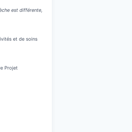
èche est différente,
ivités et de soins
e Projet