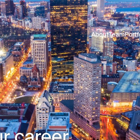
About
Team
Portf
r career.