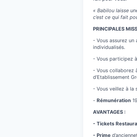
« Babilou laisse un
c’est ce qui fait p
PRINCIPALES MISS
- Vous assurez un a
individualisés.
- Vous participez à
- Vous collaborez 
d’Etablissement Gr
- Vous veillez à la
-
Rémunération
19
AVANTAGES :
- Tickets Restaur
- Prime
d’ancienne