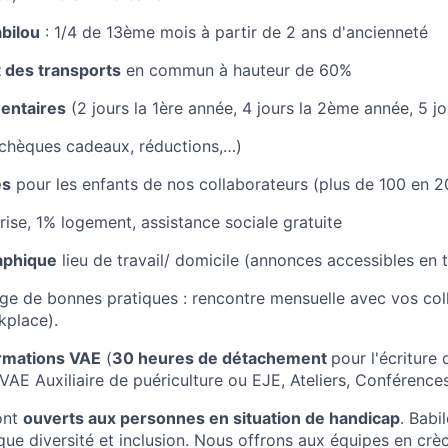
bilou
: 1/4 de 13ème mois à partir de 2 ans d'ancienneté
des transports
en commun à hauteur de 60%
entaires
(2 jours la 1ère année, 4 jours la 2ème année, 5 j
chèques cadeaux, réductions,…)
es
pour les enfants de nos collaborateurs (plus de 100 en 2
rise, 1% logement, assistance sociale gratuite
aphique
lieu de travail/ domicile (annonces accessibles en 
ge de bonnes pratiques : rencontre mensuelle avec vos col
kplace).
ormations VAE
(
30 heures de détachement
pour l'écriture d
 Auxiliaire de puériculture ou EJE, Ateliers, Conférences
ont
ouverts aux personnes en situation de handicap
. Babi
ique diversité et inclusion. Nous offrons aux équipes en crèc