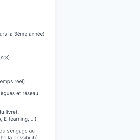
ours la 3ème année)
023).
temps réel)
lègues et réseau
u livret,
, E-learning, …)
lou s’engage au
he la possibilité