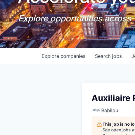
Explore opportunities across T
Explore
companies
Search
jobs
J
Auxiliaire
Babilou
This job is no 
See open jobs a