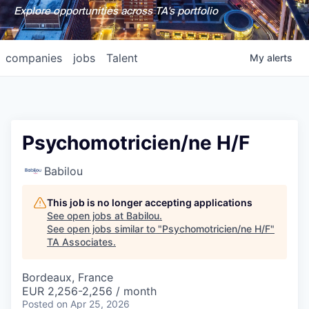
Explore opportunities across TA's portfolio
companies
jobs
Talent
My
alerts
Psychomotricien/ne H/F
Babilou
This job is no longer accepting applications
See open jobs at
Babilou
.
See open jobs similar to "
Psychomotricien/ne H/F
"
TA Associates
.
Bordeaux, France
EUR 2,256-2,256 / month
Posted
on Apr 25, 2026