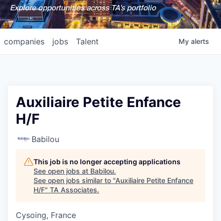
Explore opportunities across TA's portfolio
companies
jobs
Talent
My
alerts
Auxiliaire Petite Enfance
H/F
Babilou
This job is no longer accepting applications
See open jobs at
Babilou
.
See open jobs similar to "
Auxiliaire Petite Enfance
H/F
"
TA Associates
.
Cysoing, France