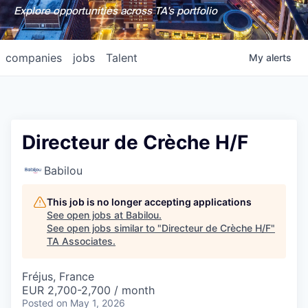
Explore opportunities across TA's portfolio
companies
jobs
Talent
My
alerts
Directeur de Crèche H/F
Babilou
This job is no longer accepting applications
See open jobs at
Babilou
.
See open jobs similar to "
Directeur de Crèche H/F
"
TA Associates
.
Fréjus, France
EUR 2,700-2,700 / month
Posted
on May 1, 2026