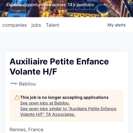
Explore opportunities across TA's portfolio
companies
jobs
Talent
My
alerts
Auxiliaire Petite Enfance
Volante H/F
Babilou
This job is no longer accepting applications
See open jobs at
Babilou
.
See open jobs similar to "
Auxiliaire Petite Enfance
Volante H/F
"
TA Associates
.
Rennes, France