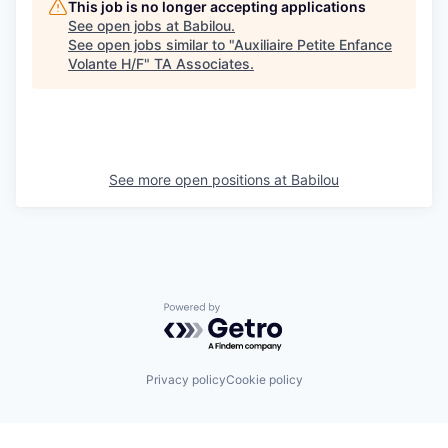
This job is no longer accepting applications
See open jobs at
Babilou
.
See open jobs similar to "
Auxiliaire Petite Enfance
Volante H/F
"
TA Associates
.
See more open positions at
Babilou
Powered by Getro.com
Privacy policy
Cookie policy