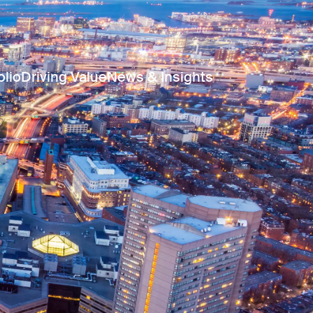
olio
Driving Value
News & Insights