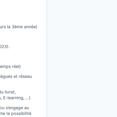
ours la 3ème année)
023).
temps réel)
lègues et réseau
u livret,
, E-learning, …)
lou s’engage au
he la possibilité