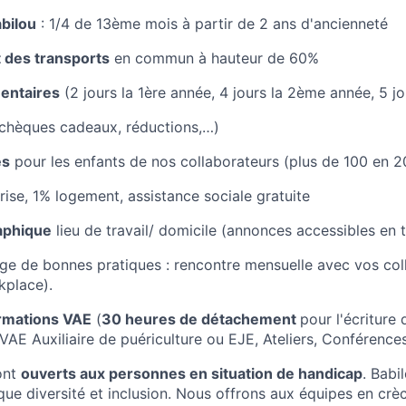
bilou
: 1/4 de 13ème mois à partir de 2 ans d'ancienneté
des transports
en commun à hauteur de 60%
entaires
(2 jours la 1ère année, 4 jours la 2ème année, 5 j
chèques cadeaux, réductions,…)
es
pour les enfants de nos collaborateurs (plus de 100 en 2
rise, 1% logement, assistance sociale gratuite
aphique
lieu de travail/ domicile (annonces accessibles en 
ge de bonnes pratiques : rencontre mensuelle avec vos col
kplace).
ormations VAE
(
30 heures de détachement
pour l'écriture d
 Auxiliaire de puériculture ou EJE, Ateliers, Conférences
ont
ouverts aux personnes en situation de handicap
. Babi
ique diversité et inclusion. Nous offrons aux équipes en crèc