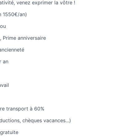
ativité, venez exprimer la vôtre !
n 1550€/an)
lou
, Prime anniversaire
ancienneté
r an
vail
re transport à 60%
uctions, chèques vacances...)
gratuite