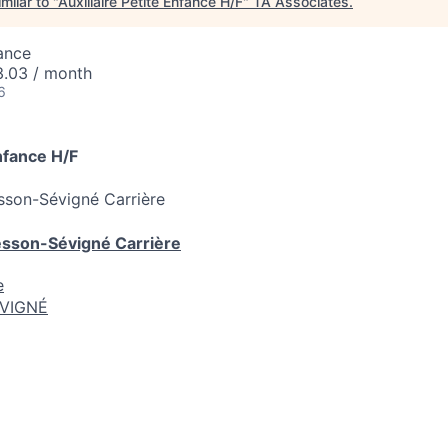
milar to "
Auxiliaire Petite Enfance H/F
"
TA Associates
.
ance
3.03 / month
6
Enfance H/F
sson-Sévigné Carrière
esson-Sévigné Carrière
e
VIGNÉ