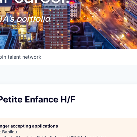
A's portfolio
oin talent network
 Petite Enfance H/F
longer accepting applications
t
Babilou
.