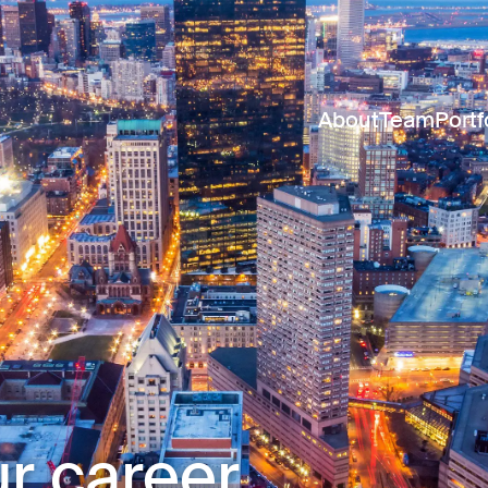
About
Team
Portf
r career.