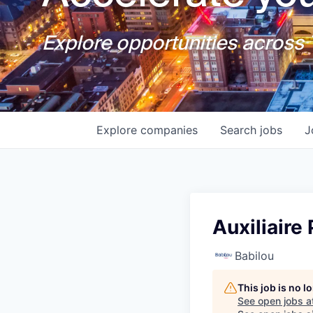
Explore opportunities across T
Explore
companies
Search
jobs
J
Auxiliaire
Babilou
This job is no 
See open jobs a