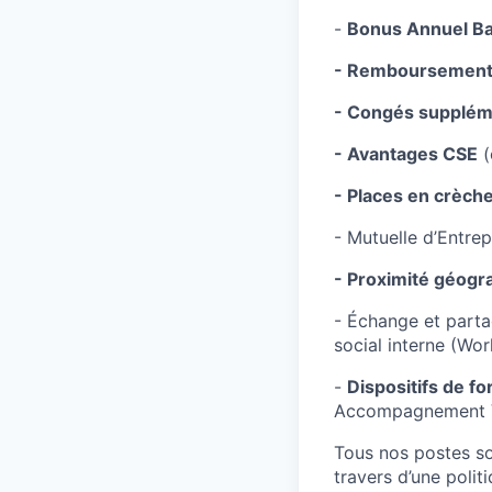
-
Bonus Annuel Ba
- Remboursement 
- Congés supplém
- Avantages CSE
(
- Places en crèch
- Mutuelle d’Entrep
- Proximité géogr
- Échange et parta
social interne (Wor
-
Dispositifs de f
Accompagnement VAE
Tous nos postes s
travers d’une polit