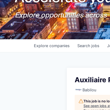
Explore opportunities across T
Explore
companies
Search
jobs
J
Auxiliaire
Babilou
This job is no 
See open jobs a