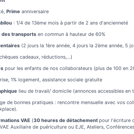
ant
té,
Prime
anniversaire
bilou
: 1/4 de 13ème mois à partir de 2 ans d'ancienneté
des transports
en commun à hauteur de 60%
entaires
(2 jours la 1ère année, 4 jours la 2ème année, 5 j
chèques cadeaux, réductions,…)
es
pour les enfants de nos collaborateurs (plus de 100 en 2
rise, 1% logement, assistance sociale gratuite
aphique
lieu de travail/ domicile (annonces accessibles en 
ge de bonnes pratiques : rencontre mensuelle avec vos col
kplace).
ormations VAE
(
30 heures de détachement
pour l'écriture d
 Auxiliaire de puériculture ou EJE, Ateliers, Conférences