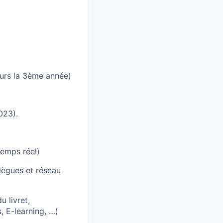
ours la 3ème année)
023).
temps réel)
lègues et réseau
u livret,
, E-learning, …)