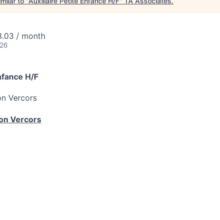
milar to "
Auxiliaire Petite Enfance H/F
"
TA Associates
.
3.03 / month
026
Enfance H/F
on Vercors
on Vercors