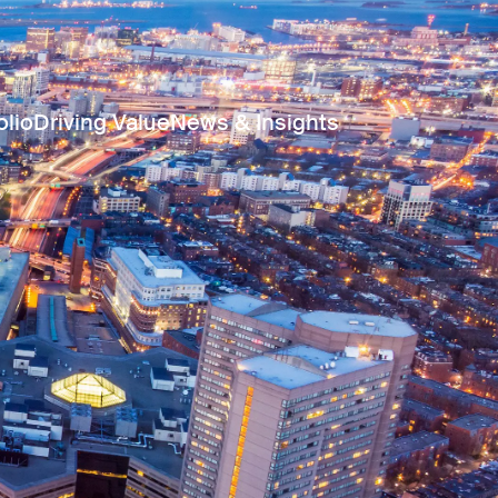
olio
Driving Value
News & Insights