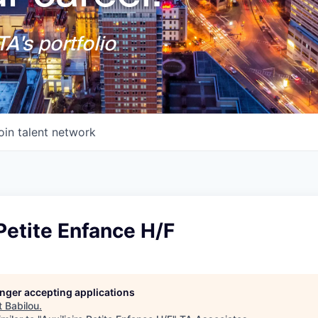
A's portfolio
oin talent network
 Petite Enfance H/F
longer accepting applications
t
Babilou
.