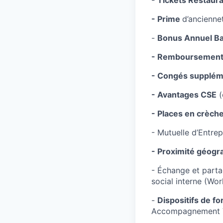
- Tickets Restaur
- Prime
d’ancienne
-
Bonus Annuel Ba
- Remboursement 
- Congés supplém
- Avantages CSE
(
- Places en crèch
- Mutuelle d’Entrep
- Proximité géogr
- Échange et parta
social interne (Wor
-
Dispositifs de f
Accompagnement VAE