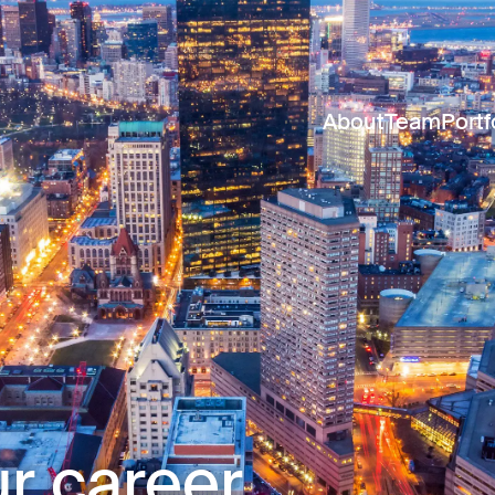
About
Team
Portf
r career.