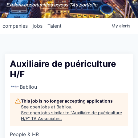
Explore opportunities across TA's portfolio
companies
jobs
Talent
My
alerts
Auxiliaire de puériculture
H/F
Babilou
This job is no longer accepting applications
See open jobs at
Babilou
.
See open jobs similar to "
Auxiliaire de puériculture
H/F
"
TA Associates
.
People & HR