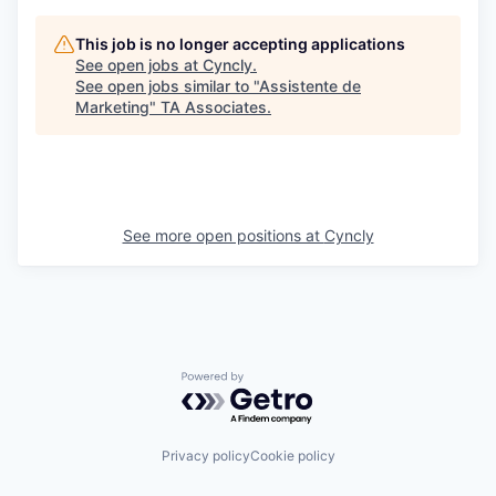
This job is no longer accepting applications
See open jobs at
Cyncly
.
See open jobs similar to "
Assistente de
Marketing
"
TA Associates
.
See more open positions at
Cyncly
Powered by Getro.com
Privacy policy
Cookie policy