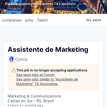
Explore opportunities across TA's portfolio
companies
jobs
Talent
My
alerts
Assistente de Marketing
Cyncly
This job is no longer accepting applications
See open jobs at
Cyncly
.
See open jobs similar to "
Assistente de
Marketing
"
TA Associates
.
Marketing & Communications
Caxias do Sul - RS, Brazil
Posted
6+ months ago