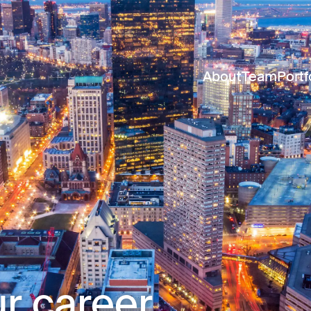
About
Team
Portf
r career.