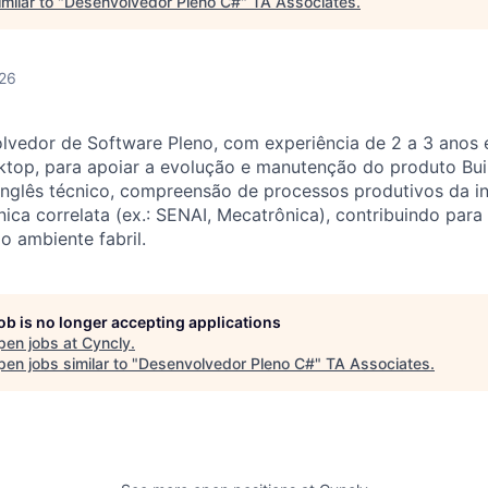
milar to "
Desenvolvedor Pleno C#
"
TA Associates
.
026
lvedor de Software Pleno, com experiência de 2 a 3 anos
top, para apoiar a evolução e manutenção do produto Build
nglês técnico, compreensão de processos produtivos da in
ica correlata (ex.: SENAI, Mecatrônica), contribuindo para
o ambiente fabril.
job is no longer accepting applications
pen jobs at
Cyncly
.
en jobs similar to "
Desenvolvedor Pleno C#
"
TA Associates
.