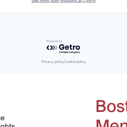
See more open positions at
Cyncly
Powered by Getro.com
Privacy policy
Cookie policy
Bos
ue
Men
ights