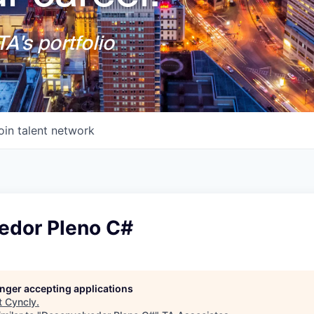
A's portfolio
oin talent network
edor Pleno C#
longer accepting applications
t
Cyncly
.