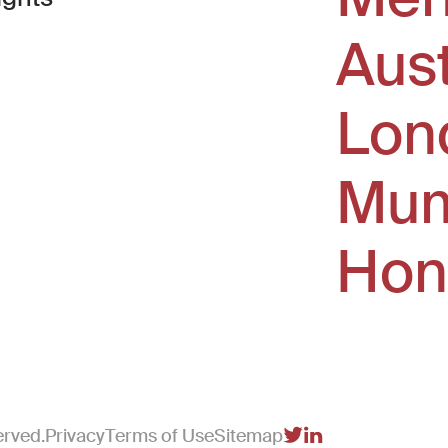
Aus
window)
Lon
Mum
Hon
erved.
Privacy
Terms of Use
Sitemap