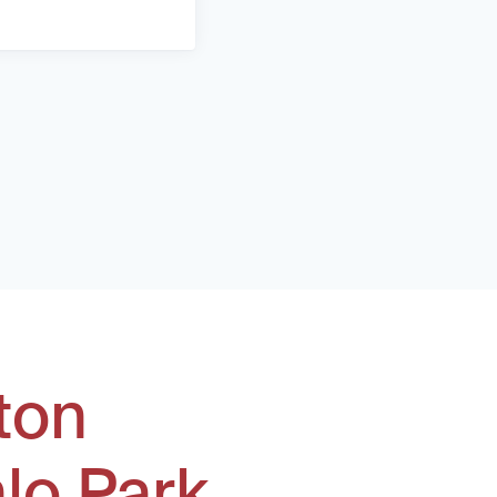
ton
lo Park