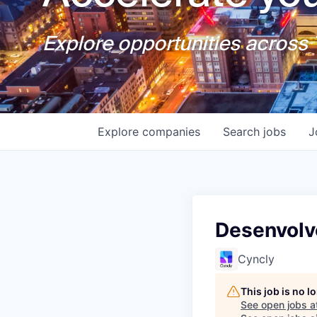
Explore opportunities across T
Explore
companies
Search
jobs
J
Desenvolv
Cyncly
This job is no 
See open jobs a