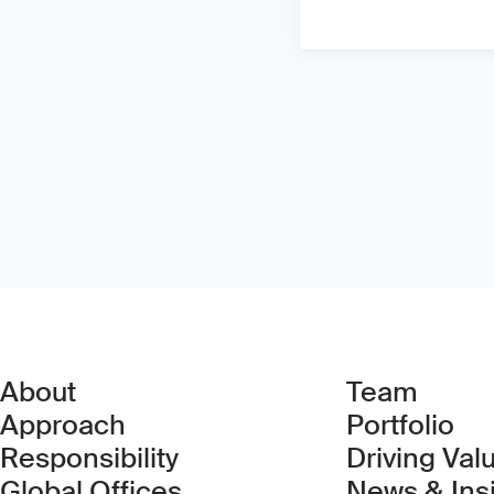
About
Team
Approach
Portfolio
Responsibility
Driving Val
Global Offices
News & Ins