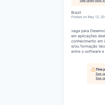
See open jobs si
Brazil
Posted
on May 12, 2
vaga para Desenvo
em aplicações desk
conhecimento em i
e/ou formação técn
entre o software e 
This 
See o
See op