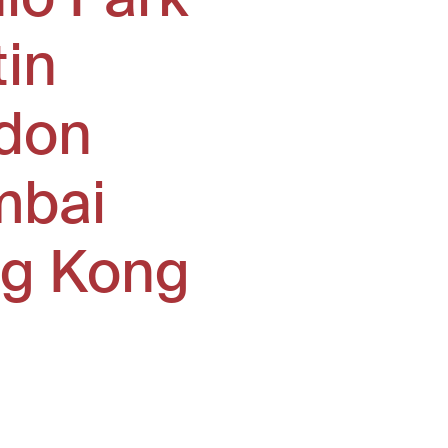
tin
don
bai
g Kong