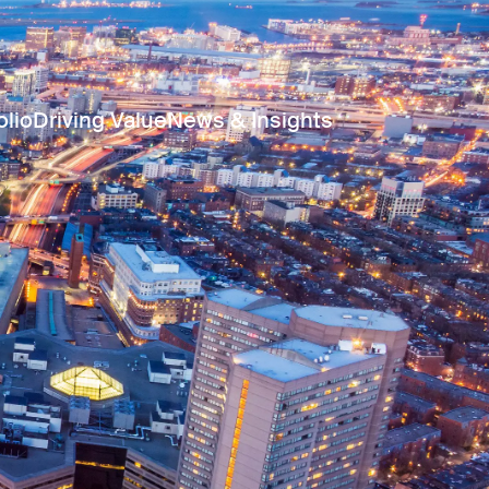
olio
Driving Value
News & Insights