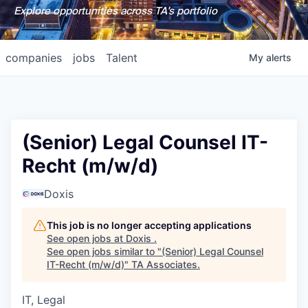
Explore opportunities across TA's portfolio
companies
jobs
Talent
My
alerts
(Senior) Legal Counsel IT-
Recht (m/w/d)
Doxis
This job is no longer accepting applications
See open jobs at
Doxis
.
See open jobs similar to "
(Senior) Legal Counsel
IT-Recht (m/w/d)
"
TA Associates
.
IT, Legal