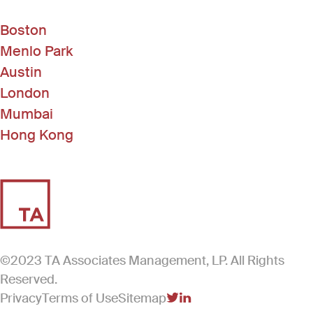
Boston
Menlo Park
Austin
London
Mumbai
Hong Kong
©2023 TA Associates Management, LP. All Rights
Reserved.
Privacy
Terms of Use
Sitemap
(Link opens in new windo
(Link opens in new win