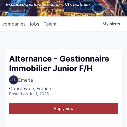
Explore opportunities across TA's portfolio
companies
jobs
Talent
My
alerts
Alternance - Gestionnaire
Immobilier Junior F/H
Emeria
Courbevoie, France
Posted
on Jul 1, 2026
Apply now