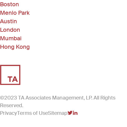
Boston
Menlo Park
Austin
London
Mumbai
Hong Kong
©2023 TA Associates Management, LP. All Rights
Reserved.
Privacy
Terms of Use
Sitemap
(Link opens in new windo
(Link opens in new win