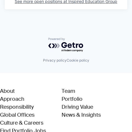
See more open positions at
Inspired Education Group
Powered by Getro.com
Privacy policy
Cookie policy
About
Team
Approach
Portfolio
Responsibility
Driving Value
Global Offices
News & Insights
Culture & Careers
(Link opens in new window)
Find Portfolio Jobs