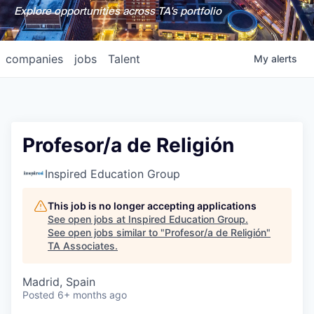
Explore opportunities across TA's portfolio
companies
jobs
Talent
My
alerts
Profesor/a de Religión
Inspired Education Group
This job is no longer accepting applications
See open jobs at
Inspired Education Group
.
See open jobs similar to "
Profesor/a de Religión
"
TA Associates
.
Madrid, Spain
Posted
6+ months ago