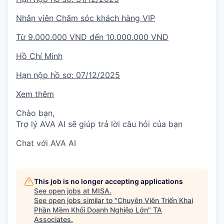
Nhân viên Chăm sóc khách hàng VIP
Từ 9.000.000 VND đến 10.000.000 VND
Hồ Chí Minh
Hạn nộp hồ sơ:
07/12/2025
Xem thêm
Chào bạn,
Trợ lý AVA AI sẽ giúp trả lời câu hỏi của bạn
Chat với AVA AI
This job is no longer accepting applications
See open jobs at
MISA
.
See open jobs similar to "
Chuyên Viên Triển Khai
Phần Mềm Khối Doanh Nghiệp Lớn
"
TA
Associates
.