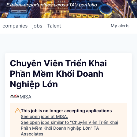
Explore opportunities across TA's portfolio
companies
jobs
Talent
My
alerts
Chuyên Viên Triển Khai
Phần Mềm Khối Doanh
Nghiệp Lớn
MISA
This job is no longer accepting applications
See open jobs at
MISA
.
See open jobs similar to "
Chuyên Viên Triển Khai
Phần Mềm Khối Doanh Nghiệp Lớn
"
TA
Associates
.