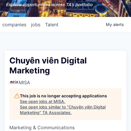
Explore opportunities across TA's portfolio
companies
jobs
Talent
My
alerts
Chuyên viên Digital
Marketing
MISA
This job is no longer accepting applications
See open jobs at
MISA
.
See open jobs similar to "
Chuyên viên Digital
Marketing
"
TA Associates
.
Marketing & Communications