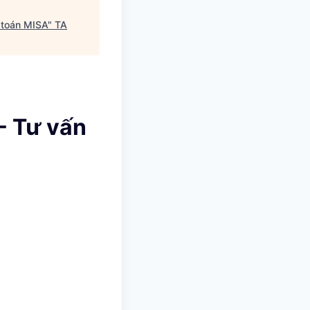
ế toán MISA
"
TA
- Tư vấn