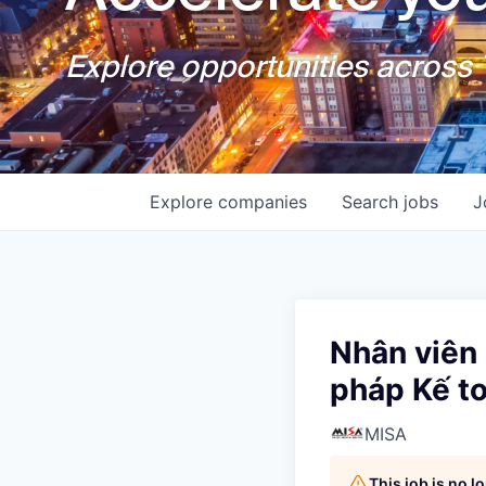
Explore opportunities across T
Explore
companies
Search
jobs
J
Nhân viên 
pháp Kế t
MISA
This job is no 