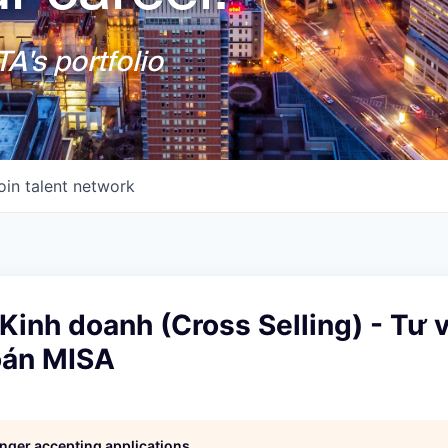
A's portfolio
oin talent network
Kinh doanh (Cross Selling) - Tư v
oán MISA
longer accepting applications