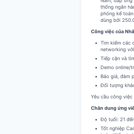
Nam, đáp ứng đ
thống ngân hàn
phóng kế toán 
dùng bởi 250.0
Công việc của Nhân
Tìm kiếm các 
networking với
Tiếp cận và tì
Demo online/tr
Báo giá, đàm p
Đối tượng khá
Yêu cầu công việc
Chân dung ứng viê
Độ tuổi: 21 đế
Tốt nghiệp Cao