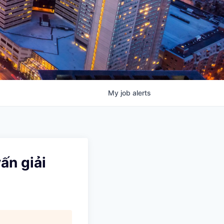
My
job
alerts
ấn giải