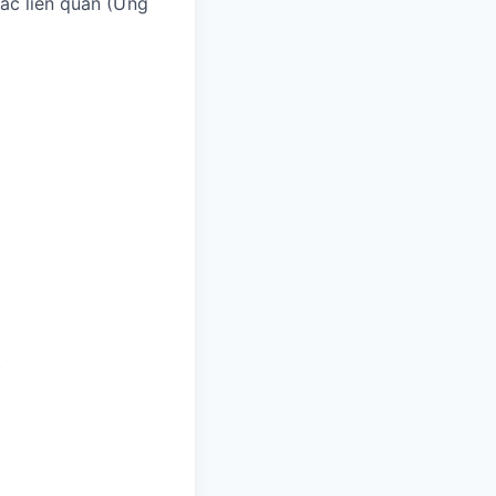
ác liên quan (Ứng
.