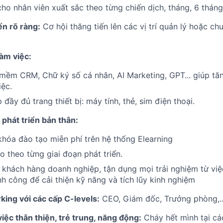
o nhân viên xuất sắc theo từng chiến dịch, tháng, 6 tháng
iển rõ ràng:
Cơ hội thăng tiến lên các vị trí quản lý hoặc ch
làm việc:
mềm CRM, Chữ ký số cá nhân, AI Marketing, GPT... giúp tă
iệc.
đầy đủ trang thiết bị: máy tính, thẻ, sim điện thoại.
 phát triển bản thân:
hóa đào tạo miễn phí trên hệ thống Elearning
o theo từng giai đoạn phát triển.
 khách hàng doanh nghiệp, tận dụng mọi trải nghiệm từ việ
nh công để cải thiện kỹ năng và tích lũy kinh nghiệm
ing với các cấp C-levels:
CEO, Giám đốc, Trưởng phòng,..
việc thân thiện, trẻ trung, năng động:
Cháy hết mình tại cá