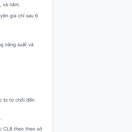
, và năm.
uyên gia chỉ sau 6
ng năng suất và
c bị từ chối đến
.
c CLB theo theo sở