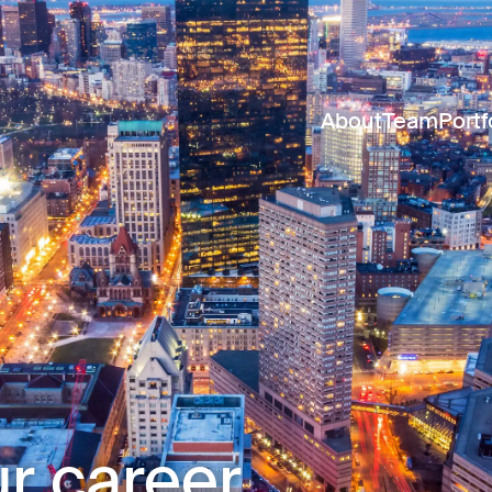
About
Team
Portf
r career.