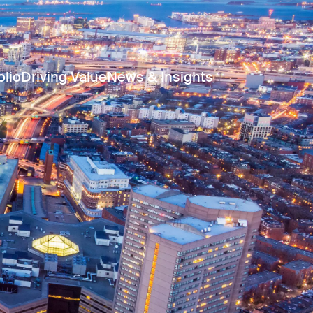
olio
Driving Value
News & Insights