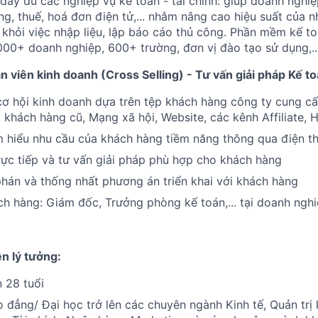
ầy đủ các nghiệp vụ kế toán - tài chính: giúp doanh nghiệp
g, thuế, hoá đơn điện tử,... nhằm nâng cao hiệu suất của nh
khỏi việc nhập liệu, lập báo cáo thủ công. Phần mềm kế t
00+ doanh nghiệp, 600+ trường, đơn vị đào tạo sử dụng,..
 viên kinh doanh (Cross Selling) - Tư vấn giải pháp Kế t
cơ hội kinh doanh dựa trên tệp khách hàng công ty cung c
 khách hàng cũ, Mạng xã hội, Website, các kênh Affiliate, Hộ
m hiểu nhu cầu của khách hàng tiềm năng thông qua điện thoạ
ực tiếp và tư vấn giải pháp phù hợp cho khách hàng
hán và thống nhất phương án triển khai với khách hàng
ch hàng: Giám đốc, Trưởng phòng kế toán,... tại doanh ng
n lý tưởng:
n 28 tuổi
 đẳng/ Đại học trở lên các chuyên ngành Kinh tế, Quản trị 