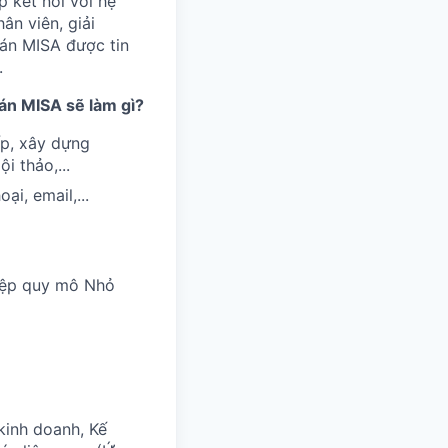
 kết nối với hệ
ân viên, giải
oán MISA được tin
.
oán MISA sẽ làm gì?
ấp, xây dựng
i thảo,...
i, email,...
hiệp quy mô Nhỏ
kinh doanh, Kế