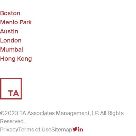
Boston
Menlo Park
Austin
London
Mumbai
Hong Kong
©2023 TA Associates Management, LP. All Rights
Reserved.
Privacy
Terms of Use
Sitemap
(Link opens in new windo
(Link opens in new win