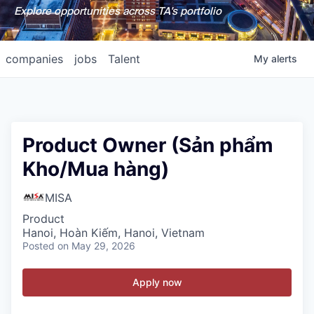
Explore opportunities across TA's portfolio
companies
jobs
Talent
My
alerts
Product Owner (Sản phẩm
Kho/Mua hàng)
MISA
Product
Hanoi, Hoàn Kiếm, Hanoi, Vietnam
Posted
on May 29, 2026
Apply now