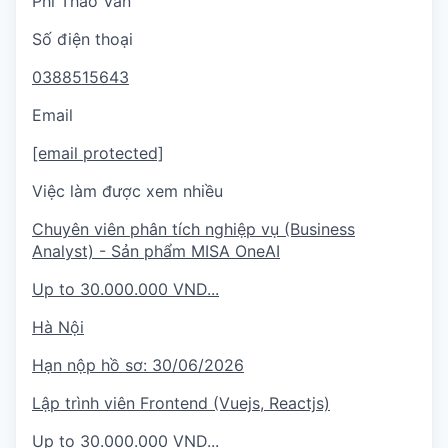
Phí Thảo Vân
Số điện thoại
0388515643
Email
[email protected]
Việc làm được xem nhiều
Chuyên viên phân tích nghiệp vụ (Business
Analyst) - Sản phẩm MISA OneAI
Up to 30.000.000 VND...
Hà Nội
Hạn nộp hồ sơ:
30/06/2026
Lập trình viên Frontend (Vuejs, Reactjs)
Up to 30.000.000 VND...