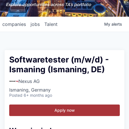
Explore opportunities across TA's portfolio
companies
jobs
Talent
My
alerts
Softwaretester (m/w/d) -
Ismaning (Ismaning, DE)
Nexus AG
Ismaning, Germany
Posted
6+ months ago
Apply now