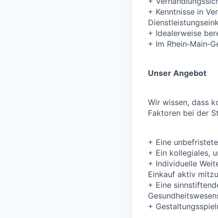
+
Verhandlungssich
+
Kenntnisse in V
Dienstleistungsein
+
Idealerweise be
+
Im Rhein‑Main‑Ge
Unser Angebot
Wir wissen, dass k
Faktoren bei der St
+
Eine unbefristet
+
Ein kollegiales,
+
Individuelle Wei
Einkauf aktiv mitz
+
Eine sinnstiften
Gesundheitswesen
+
Gestaltungsspiel