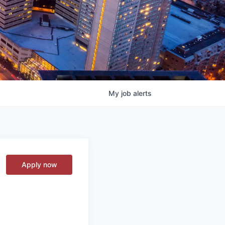
My
job
alerts
Apply now