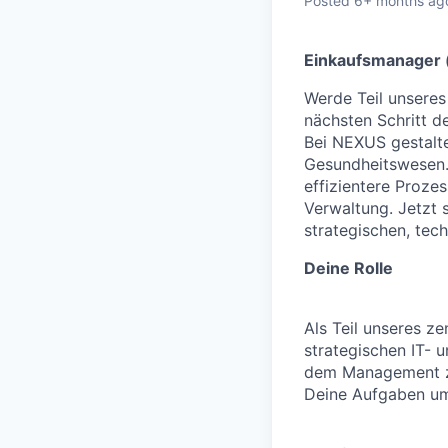
Posted
6+ months ag
Einkaufsmanager (
Werde Teil unsere
nächsten Schritt d
Bei NEXUS gestalte
Gesundheitswesen. 
effizientere Proze
Verwaltung. Jetzt 
strategischen, tech
Deine Rolle
Als Teil unseres 
strategischen IT- 
dem Management zu
Deine Aufgaben um