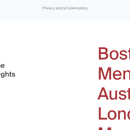
Privacy policy
Cookie policy
Bos
ue
Men
ights
Aus
window)
Lon