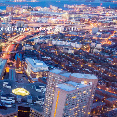
olio
Driving Value
News & Insights