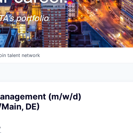
A's portfolio
oin talent network
management (m/w/d)
/Main, DE)
y