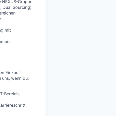
die NEXUS-Gruppe
, Dual Sourcing)
ereichen
e
ng mit
gement
hen Einkauf
 uns, wenn du:
T-Bereich,
arriereschritt