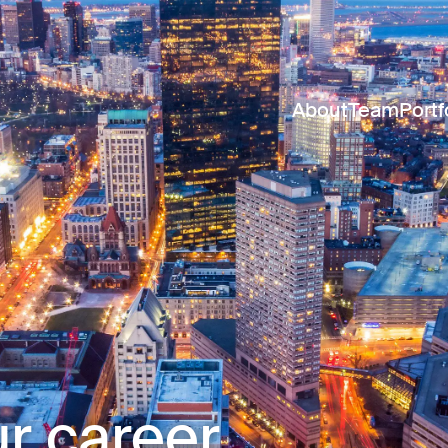
About
Team
Portf
r career.