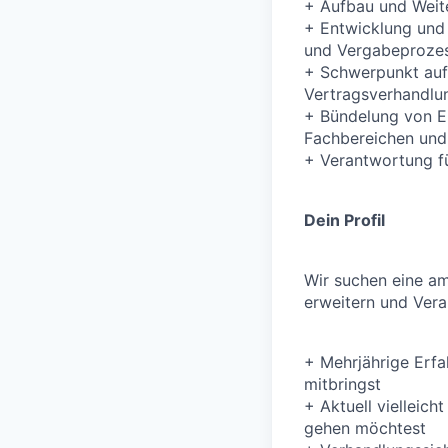
+
Aufbau und Weite
+
Entwicklung und
und Vergabeprozes
+
Schwerpunkt auf 
Vertragsverhandlu
+
Bündelung von E
Fachbereichen un
+
Verantwortung f
Dein Profil
Wir suchen eine am
erweitern und Ver
+
Mehrjährige Erfa
mitbringst
+
Aktuell vielleich
gehen möchtest