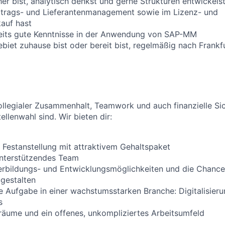
er bist, analytisch denkst und gerne Strukturen entwickels
ertrags- und Lieferantenmanagement sowie im Lizenz- und
kauf hast
reits gute Kenntnisse in der Anwendung von SAP-MM
biet zuhause bist oder bereit bist, regelmäßig nach Frankf
ollegialer Zusammenhalt, Teamwork und auch finanzielle Sic
ellenwahl sind. Wir bieten dir:
e Festanstellung mit attraktivem Gehaltspaket
 unterstützendes Team
terbildungs- und Entwicklungsmöglichkeiten und die Chance
ugestalten
de Aufgabe in einer wachstumsstarken Branche: Digitalisier
s
räume und ein offenes, unkompliziertes Arbeitsumfeld