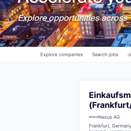
Explore opportunities across T
Explore
companies
Search
jobs
J
Einkaufs
(Frankfurt
Nexus AG
Frankfurt, German