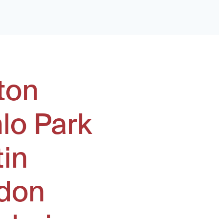
ton
lo Park
tin
don