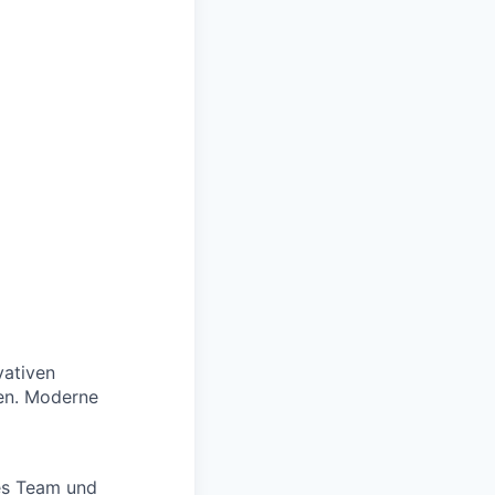
vativen
ven. Moderne
es Team und