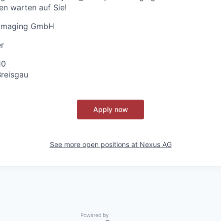
n warten auf Sie!
 Imaging GmbH
r
10
Breisgau
Apply now
See more open positions at
Nexus AG
Powered by Getro.com