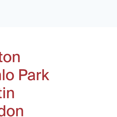
ton
lo Park
tin
don