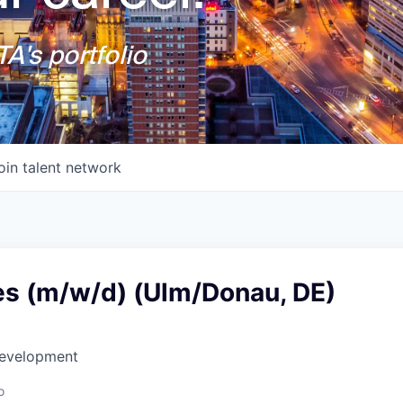
A's portfolio
oin talent network
es (m/w/d) (Ulm/Donau, DE)
Development
o