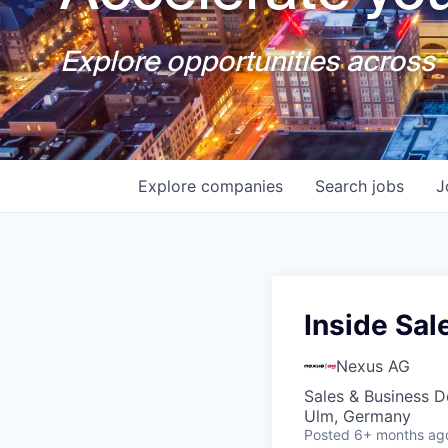
Explore opportunities across T
Explore
companies
Search
jobs
J
Inside Sal
Nexus AG
Sales & Business 
Ulm, Germany
Posted
6+ months ag