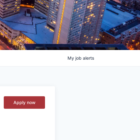
My
job
alerts
Apply now