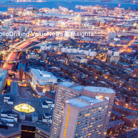
olio
Driving Value
News & Insights