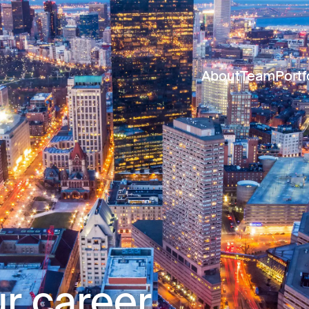
About
Team
Portf
r career.