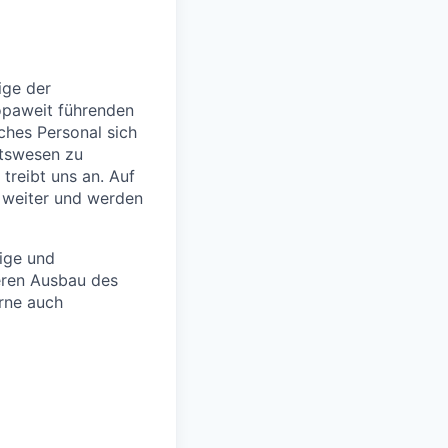
ige der
opaweit führenden
ches Personal sich
itswesen zu
 treibt uns an. Auf
 weiter und werden
dige und
eren Ausbau des
rne auch