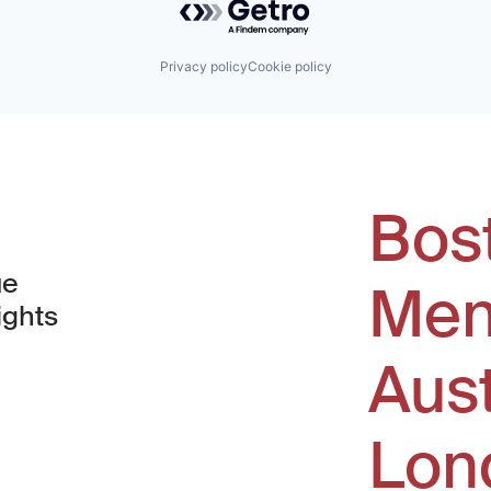
Privacy policy
Cookie policy
Bos
ue
Men
ights
Aus
window)
Lon