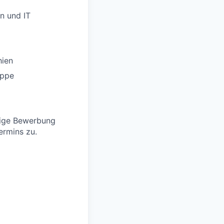
n und IT
hien
uppe
ftige Bewerbung
ermins zu.