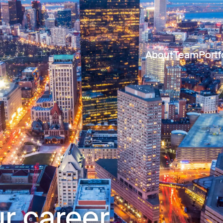
About
Team
Portf
r career.