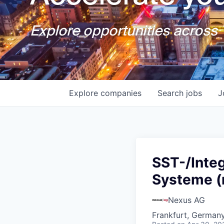
Explore opportunities across T
Explore
companies
Search
jobs
J
SST-/Integ
Systeme (
Nexus AG
Frankfurt, German