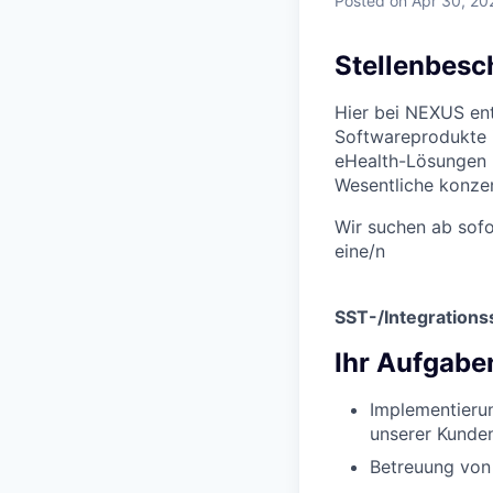
Posted
on Apr 30, 20
Stellenbesc
Hier bei NEXUS ent
Softwareprodukte i
eHealth-Lösungen u
Wesentliche konzen
Wir suchen ab sofor
eine/n
SST-/Integrationss
Ihr Aufgabe
Implementieru
unserer Kunde
Betreuung von