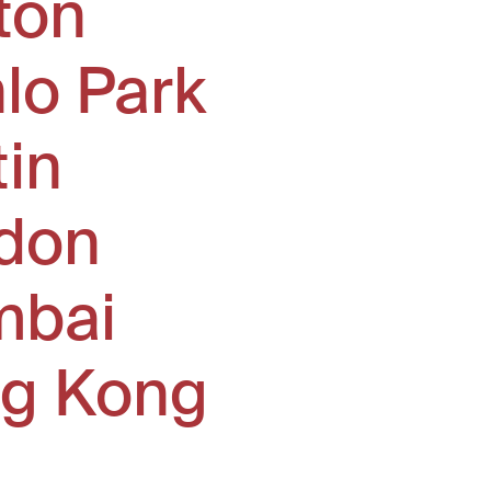
ton
lo Park
tin
don
bai
g Kong