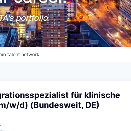
A's portfolio
oin talent network
rationsspezialist für klinische
m/w/d) (Bundesweit, DE)
y