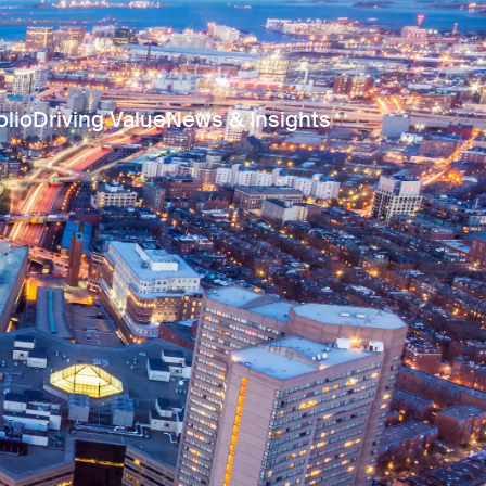
olio
Driving Value
News & Insights