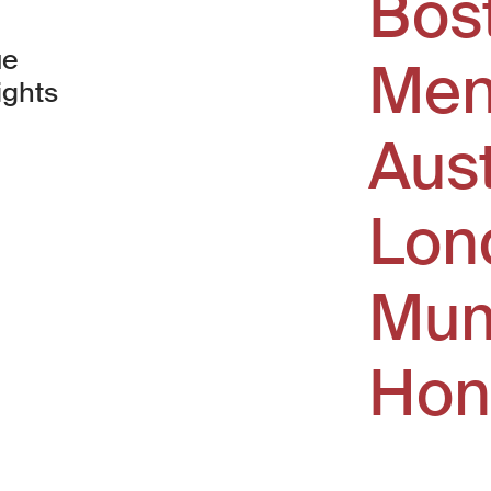
Bos
ue
Men
ights
Aus
window)
Lon
Mum
Hon