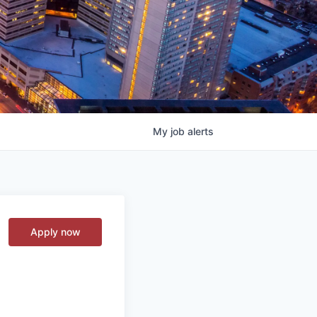
My
job
alerts
Apply now