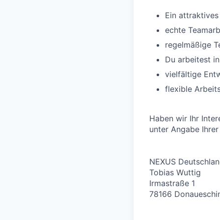
Ein attraktiv
echte Teamarb
regelmäßige T
Du arbeitest i
vielfältige En
flexible Arbei
Haben wir Ihr Inte
unter Angabe Ihrer
NEXUS Deutschla
Tobias Wuttig
Irmastraße 1
78166 Donaueschi