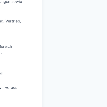
zungen sowie
, Vertrieb,
Bereich
d-
il
wir voraus