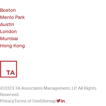
Boston
Menlo Park
Austin
London
Mumbai
Hong Kong
©2023 TA Associates Management, LP. All Rights
Reserved.
Privacy
Terms of Use
Sitemap
(Link opens in new windo
(Link opens in new win