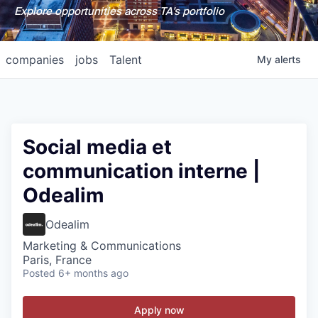
Explore opportunities across TA's portfolio
companies
jobs
Talent
My
alerts
Social media et
communication interne |
Odealim
Odealim
Marketing & Communications
Paris, France
Posted
6+ months ago
Apply now