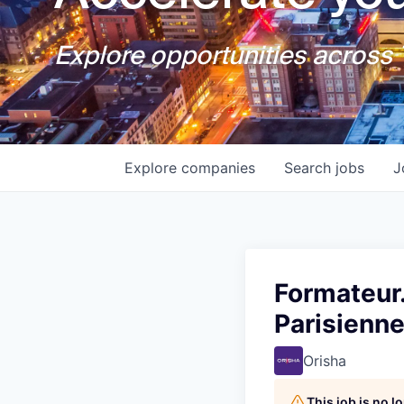
Explore opportunities across T
Explore
companies
Search
jobs
J
Formateur.
Parisienn
Orisha
This job is no 