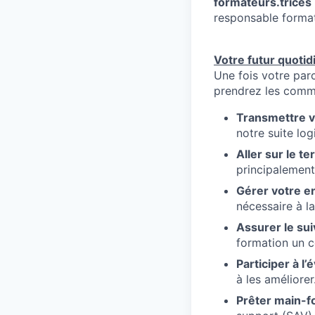
formateurs.trices
responsable format
Votre futur quotid
Une fois votre par
prendrez les comm
Transmettre v
notre suite logi
Aller sur le te
principalement
Gérer votre 
nécessaire à l
Assurer le sui
formation un c
Participer à l’
à les améliorer
Prêter main-f