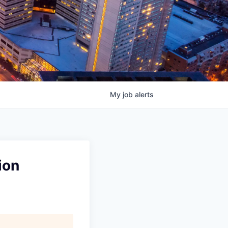
My
job
alerts
ion