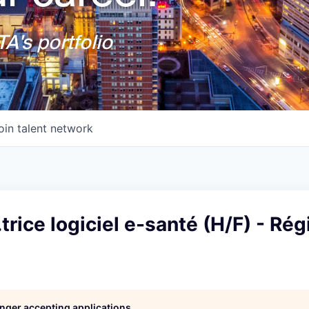
A's portfolio
oin talent network
trice logiciel e-santé (H/F) - Rég
e
longer accepting applications