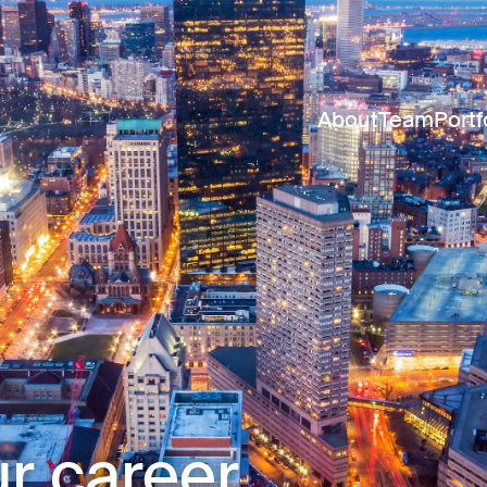
About
Team
Portf
r career.