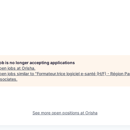
job is no longer accepting applications
pen jobs at
Orisha
.
en jobs similar to "
Formateur.trice logiciel e-santé (H/F) - Région Pa
sociates
.
See more open positions at
Orisha