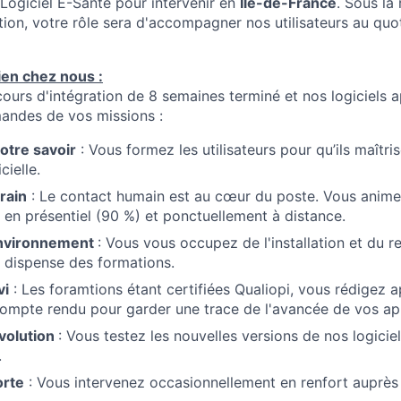
Logiciel E-Santé pour intervenir en
Île-de-France
. Sous la
ion, votre rôle sera d'accompagner nos utilisateurs au quot
ien chez nous :
cours d'intégration de 8 semaines terminé et nos logiciels a
andes de vos missions :
otre savoir
: Vous formez les utilisateurs pour qu’ils maîtr
cielle.
rrain
: Le contact humain est au cœur du poste. Vous anime
 en présentiel (90 %) et ponctuellement à distance.
environnement
: Vous vous occupez de l'installation et du re
a dispense des formations.
vi
: Les foramtions étant certifiées Qualiopi, vous rédigez 
ompte rendu pour garder une trace de l'avancée de vos ap
évolution
: Vous testez les nouvelles versions de nos logicie
.
orte
: Vous intervenez occasionnellement en renfort auprès 