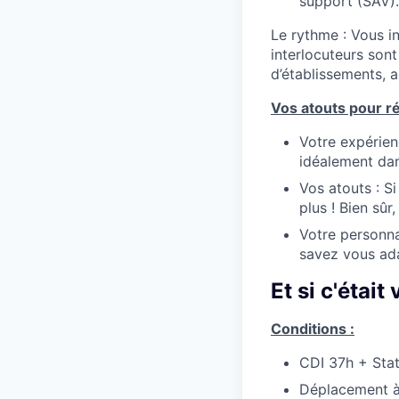
support (SAV).
Le rythme : Vous i
interlocuteurs sont
d’établissements, a
Vos atouts pour ré
Votre expérien
idéalement dan
Vos atouts : S
plus ! Bien sûr
Votre personna
savez vous adap
Et si c'était
Conditions :
CDI 37h + Sta
Déplacement à 