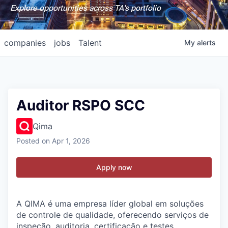
Explore opportunities across TA's portfolio
companies
jobs
Talent
My
alerts
Auditor RSPO SCC
Qima
Posted
on Apr 1, 2026
Apply now
A QIMA é uma empresa líder global em soluções
de controle de qualidade, oferecendo serviços de
inspeção, auditoria, certificação e testes