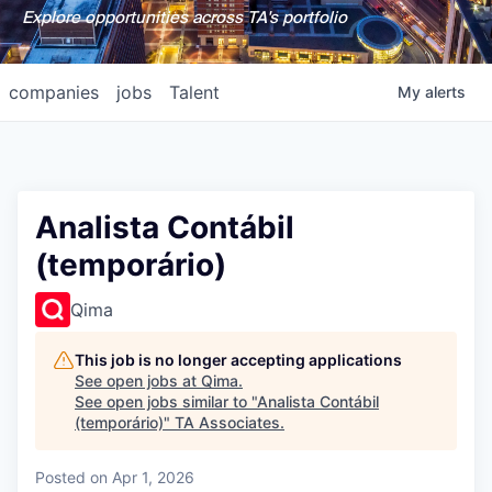
Explore opportunities across TA's portfolio
companies
jobs
Talent
My
alerts
Analista Contábil
(temporário)
Qima
This job is no longer accepting applications
See open jobs at
Qima
.
See open jobs similar to "
Analista Contábil
(temporário)
"
TA Associates
.
Posted
on Apr 1, 2026