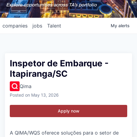
Explore opportunities across TA's portfolio
companies
jobs
Talent
My
alerts
Inspetor de Embarque -
Itapiranga/SC
Qima
Posted
on May 13, 2026
Apply now
A QIMA/WQS oferece soluções para o setor de