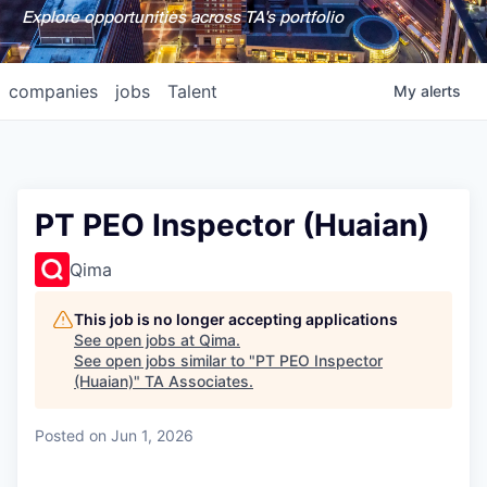
Explore opportunities across TA's portfolio
companies
jobs
Talent
My
alerts
PT PEO Inspector (Huaian)
Qima
This job is no longer accepting applications
See open jobs at
Qima
.
See open jobs similar to "
PT PEO Inspector
(Huaian)
"
TA Associates
.
Posted
on Jun 1, 2026