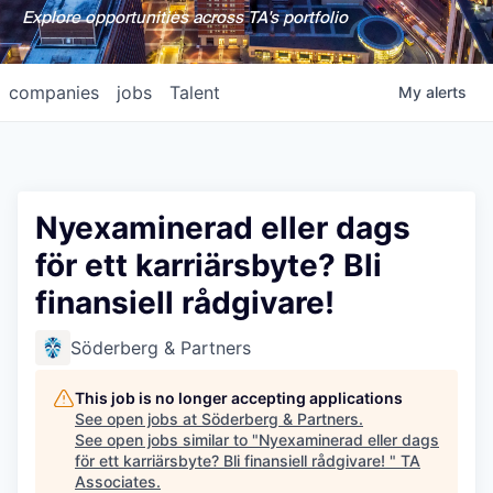
Explore opportunities across TA's portfolio
companies
jobs
Talent
My
alerts
Nyexaminerad eller dags
för ett karriärsbyte? Bli
finansiell rådgivare!
Söderberg & Partners
This job is no longer accepting applications
See open jobs at
Söderberg & Partners
.
See open jobs similar to "
Nyexaminerad eller dags
för ett karriärsbyte? Bli finansiell rådgivare!
"
TA
Associates
.