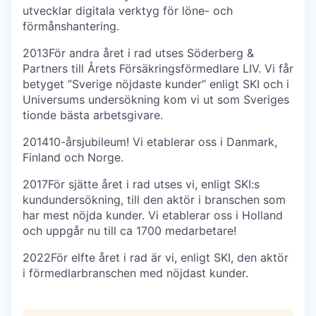
utvecklar digitala verktyg för löne- och
förmånshantering.
2013
För andra året i rad utses Söderberg &
Partners till Årets Försäkringsförmedlare LIV. Vi får
betyget ”Sverige nöjdaste kunder” enligt SKI och i
Universums undersökning kom vi ut som Sveriges
tionde bästa arbetsgivare.
2014
10-årsjubileum! Vi etablerar oss i Danmark,
Finland och Norge.
2017
För sjätte året i rad utses vi, enligt SKI:s
kundundersökning, till den aktör i branschen som
har mest nöjda kunder. Vi etablerar oss i Holland
och uppgår nu till ca 1700 medarbetare!
2022
För elfte året i rad är vi, enligt SKI, den aktör
i förmedlarbranschen med nöjdast kunder.