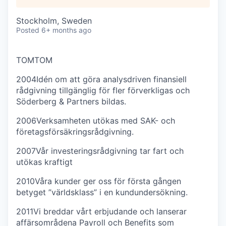
Stockholm, Sweden
Posted
6+ months ago
TOM
TOM
2004
Idén om att göra analysdriven finansiell
rådgivning tillgänglig för fler förverkligas och
Söderberg & Partners bildas.
2006
Verksamheten utökas med SAK- och
företagsförsäkringsrådgivning.
2007
Vår investeringsrådgivning tar fart och
utökas kraftigt
2010
Våra kunder ger oss för första gången
betyget ”världsklass” i en kundundersökning.
2011
Vi breddar vårt erbjudande och lanserar
affärsområdena Payroll och Benefits som