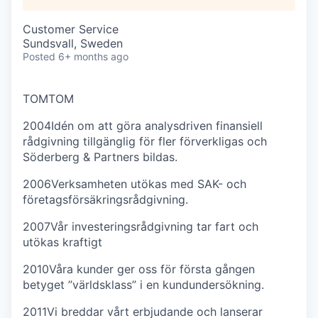
Customer Service
Sundsvall, Sweden
Posted
6+ months ago
TOM
TOM
2004
Idén om att göra analysdriven finansiell
rådgivning tillgänglig för fler förverkligas och
Söderberg & Partners bildas.
2006
Verksamheten utökas med SAK- och
företagsförsäkringsrådgivning.
2007
Vår investeringsrådgivning tar fart och
utökas kraftigt
2010
Våra kunder ger oss för första gången
betyget ”världsklass” i en kundundersökning.
2011
Vi breddar vårt erbjudande och lanserar