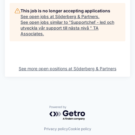
This job is no longer accepting applications
See open jobs at
Söderberg & Partners
.
See open jobs similar to "
Supportchef - led och
utveckla vår support till nästa nivå
"
TA
Associates
.
See more open positions at
Söderberg & Partners
Powered by Getro.com
Privacy policy
Cookie policy