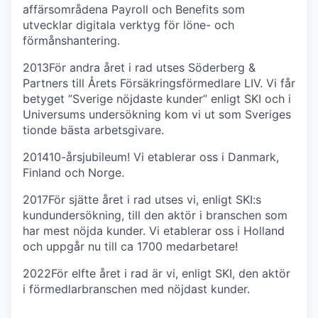
affärsområdena Payroll och Benefits som
utvecklar digitala verktyg för löne- och
förmånshantering.
2013
För andra året i rad utses Söderberg &
Partners till Årets Försäkringsförmedlare LIV. Vi får
betyget ”Sverige nöjdaste kunder” enligt SKI och i
Universums undersökning kom vi ut som Sveriges
tionde bästa arbetsgivare.
2014
10-årsjubileum! Vi etablerar oss i Danmark,
Finland och Norge.
2017
För sjätte året i rad utses vi, enligt SKI:s
kundundersökning, till den aktör i branschen som
har mest nöjda kunder. Vi etablerar oss i Holland
och uppgår nu till ca 1700 medarbetare!
2022
För elfte året i rad är vi, enligt SKI, den aktör
i förmedlarbranschen med nöjdast kunder.