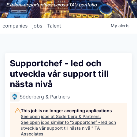
Explore opportunities across TA's portfolio
companies
jobs
Talent
My
alerts
Supportchef - led och
utveckla vår support till
nästa nivå
Söderberg & Partners
This job is no longer accepting applications
See open jobs at
Söderberg & Partners
.
See open jobs similar to "
Supportchef - led och
utveckla vår support till nästa nivå
"
TA
Associates
.