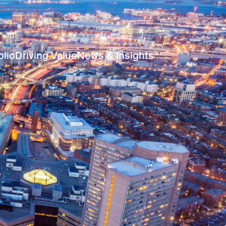
olio
Driving Value
News & Insights