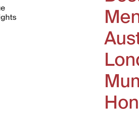
ue
Men
ights
Aus
window)
Lon
Mum
Hon