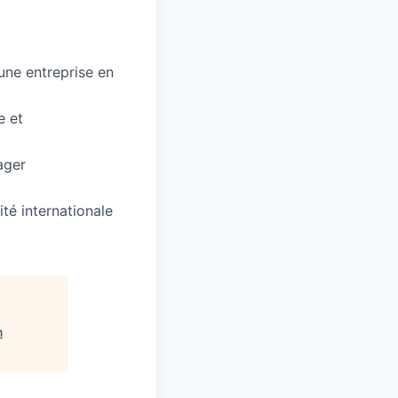
’une entreprise en
e et
ager
té internationale
n