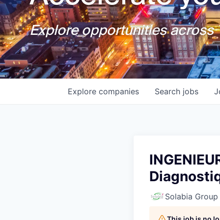
Explore opportunities across T
Explore
companies
Search
jobs
J
INGENIEUR
Diagnosti
Solabia Group
This job is no 