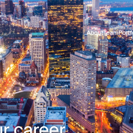
About
Team
Portf
r career.