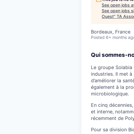
See open jobs a
See open jobs si
Ouest
"
TA Asso
Bordeaux, France
Posted
6+ months ag
Qui sommes-no
Le groupe Solabia 
industries. Il met 
d’améliorer la sant
également à la prod
microbiologique.
En cinq décennies,
et interne, notamme
récemment de Polym
Pour sa division Bi