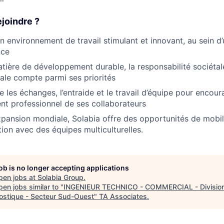
joindre ?
un environnement de travail stimulant et innovant, au sein d
nce
ière de développement durable, la responsabilité sociétal
le compte parmi ses priorités
e les échanges, l’entraide et le travail d’équipe pour encour
nt professionnel de ses collaborateurs
pansion mondiale, Solabia offre des opportunités de mobili
tion avec des équipes multiculturelles.
job is no longer accepting applications
pen jobs at
Solabia Group
.
en jobs similar to "
INGENIEUR TECHNICO - COMMERCIAL - Divisio
ostique - Secteur Sud-Ouest
"
TA Associates
.