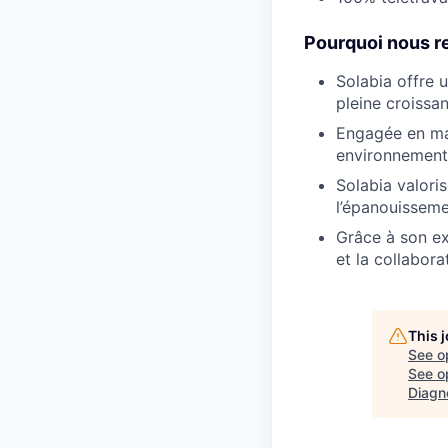
Pourquoi nous re
Solabia offre 
pleine croissa
Engagée en mat
environnementa
Solabia valoris
l’épanouisseme
Grâce à son ex
et la collabora
This 
See o
See op
Diagn