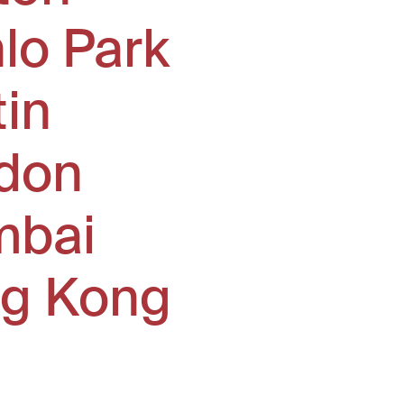
lo Park
tin
don
bai
g Kong