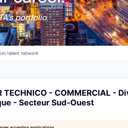
A's portfolio
oin talent network
 TECHNICO - COMMERCIAL - Div
que - Secteur Sud-Ouest
longer accepting applications