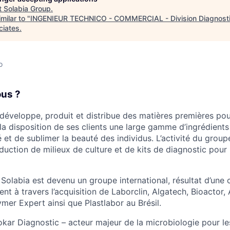
t
Solabia Group
.
milar to "
INGENIEUR TECHNICO - COMMERCIAL - Division Diagnosti
ciates
.
o
us ?
développe, produit et distribue des matières premières pou
à la disposition de ses clients une large gamme d’ingrédient
é et de sublimer la beauté des individus. L’activité du group
uction de milieux de culture et de kits de diagnostic pour 
 Solabia est devenu un groupe international, résultat d’une
nt à travers l’acquisition de Laborclin, Algatech, Bioactor
er Expert ainsi que Plastlabor au Brésil.
okar Diagnostic – acteur majeur de la microbiologie pour le