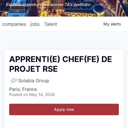
Explore opportunities across TA's portfolio
companies
jobs
Talent
My
alerts
APPRENTI(E) CHEF(FE) DE
PROJET RSE
Solabia Group
Paris, France
Posted
on May 14, 2026
Apply now