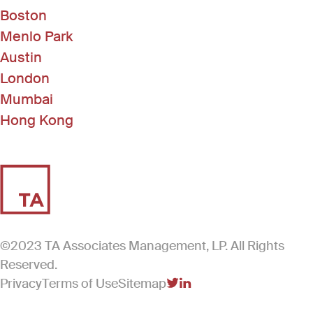
Boston
Menlo Park
Austin
London
Mumbai
Hong Kong
©2023 TA Associates Management, LP. All Rights
Reserved.
Privacy
Terms of Use
Sitemap
(Link opens in new windo
(Link opens in new win