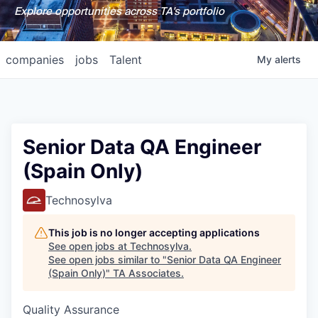
Explore opportunities across TA's portfolio
companies
jobs
Talent
My
alerts
Senior Data QA Engineer
(Spain Only)
Technosylva
This job is no longer accepting applications
See open jobs at
Technosylva
.
See open jobs similar to "
Senior Data QA Engineer
(Spain Only)
"
TA Associates
.
Quality Assurance