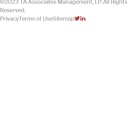
©2023 TA Associates Management, LP. All Rights
Reserved.
Privacy
Terms of Use
Sitemap
(Link opens in new windo
(Link opens in new win