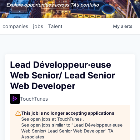
Explore opportunities across TA's portfolio
companies
jobs
Talent
My
alerts
Lead Développeur·euse
Web Senior/ Lead Senior
Web Developer
TouchTunes
This job is no longer accepting applications
See open jobs at
TouchTunes
.
See open jobs similar to "
Lead Développeur·euse
Web Senior/ Lead Senior Web Developer
"
TA
Associates
.