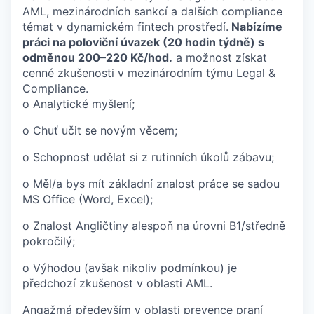
AML, mezinárodních sankcí a dalších compliance
témat v dynamickém fintech prostředí.
Nabízíme
práci na poloviční úvazek (20 hodin týdně) s
odměnou 200–220 Kč/hod.
a možnost získat
cenné zkušenosti v mezinárodním týmu Legal &
Compliance.
o Analytické myšlení;
o Chuť učit se novým věcem;
o Schopnost udělat si z rutinních úkolů zábavu;
o Měl/a bys mít základní znalost práce se sadou
MS Office (Word, Excel);
o Znalost Angličtiny alespoň na úrovni B1/středně
pokročilý;
o Výhodou (avšak nikoliv podmínkou) je
předchozí zkušenost v oblasti AML.
Angažmá především v oblasti prevence praní