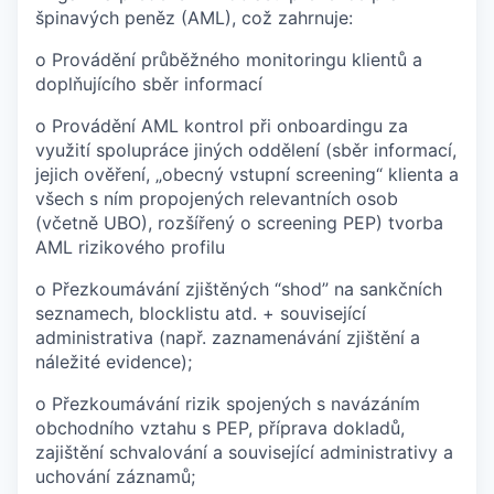
špinavých peněz (AML), což zahrnuje:
o Provádění průběžného monitoringu klientů a
doplňujícího sběr informací
o Provádění AML kontrol při onboardingu za
využití spolupráce jiných oddělení (sběr informací,
jejich ověření, „obecný vstupní screening“ klienta a
všech s ním propojených relevantních osob
(včetně UBO), rozšířený o screening PEP) tvorba
AML rizikového profilu
o Přezkoumávání zjištěných “shod” na sankčních
seznamech, blocklistu atd. + související
administrativa (např. zaznamenávání zjištění a
náležité evidence);
o Přezkoumávání rizik spojených s navázáním
obchodního vztahu s PEP, příprava dokladů,
zajištění schvalování a související administrativy a
uchování záznamů;