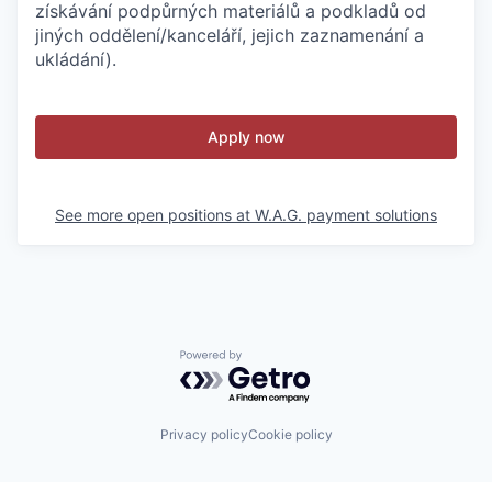
získávání podpůrných materiálů a podkladů od
jiných oddělení/kanceláří, jejich zaznamenání a
ukládání).
Apply now
See more open positions at
W.A.G. payment solutions
Powered by Getro.com
Privacy policy
Cookie policy