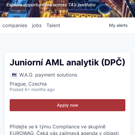
Explore opportunities across TA's portfolio
companies
jobs
Talent
My
alerts
Juniorní AML analytik (DPČ)
W.A.G. payment solutions
Prague, Czechia
Posted
6+ months ago
Apply now
Přidejte se k týmu Compliance ve skupině
EUROWAG. Čeká vás zajímavá agenda v oblasti