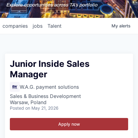
Explore opportunities across TA's portfolio
companies
jobs
Talent
My
alerts
Junior Inside Sales
Manager
W.A.G. payment solutions
Sales & Business Development
Warsaw, Poland
Posted
on May 21, 2026
Apply now