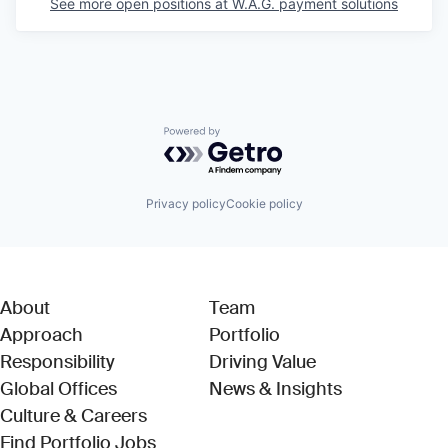
See more open positions at
W.A.G. payment solutions
Powered by Getro.com
Privacy policy
Cookie policy
About
Team
Approach
Portfolio
Responsibility
Driving Value
Global Offices
News & Insights
Culture & Careers
(Link opens in new window)
Find Portfolio Jobs