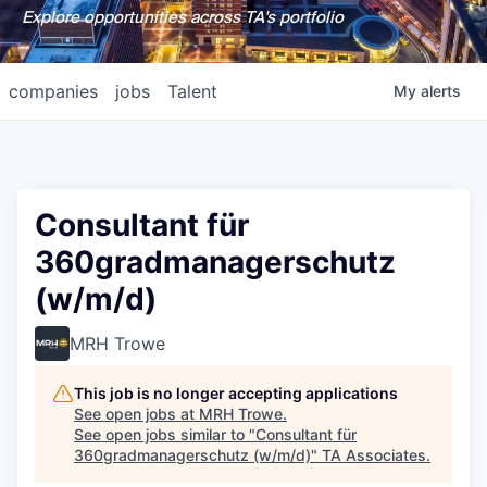
Explore opportunities across TA's portfolio
companies
jobs
Talent
My
alerts
Consultant für
360gradmanagerschutz
(w/m/d)
MRH Trowe
This job is no longer accepting applications
See open jobs at
MRH Trowe
.
See open jobs similar to "
Consultant für
360gradmanagerschutz (w/m/d)
"
TA Associates
.