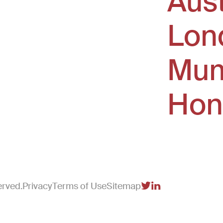
Aus
Lon
Mum
Hon
erved.
Privacy
Terms of Use
Sitemap
(Link opens in new 
(Link opens in n