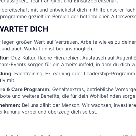
erlässigkeit, Teamfähigkeit und Einsatzbereitschaft
nbereitschaft mit und entwickelst dich mithilfe unserer fac
programme gezielt im Bereich der betrieblichen Altersvers
RWARTET DICH
 legen großen Wert auf Vertrauen. Arbeite wie es zu deine
t und auch Workation ist bei uns möglich.
tur:
Duz-Kultur, flache Hierarchien, Austausch auf Augenh
am-Events sorgen für ein Arbeitsumfeld, in dem du dich wo
lung:
Fachtraining, E-Learning oder Leadership-Programm 
iv mit.
ure & Care Programm:
Gehaltsextras, betriebliche Vorsorge
bote und weitere Benefits, die für dein Wohlbefinden sorge
rnehmen:
Bei uns zählt der Mensch. Wir wachsen, investiere
i kununu vorbei und überzeug dich selbst.