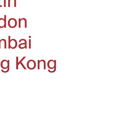
tin
don
bai
g Kong
window)
ew window)