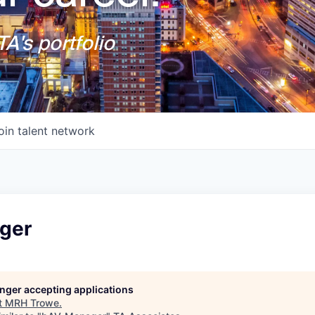
A's portfolio
oin talent network
ger
longer accepting applications
t
MRH Trowe
.