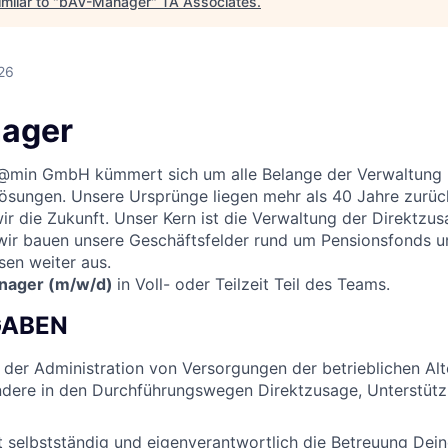
milar to "
bAV-Manager
"
TA Associates
.
26
ager
in GmbH kümmert sich um alle Belange der Verwaltung b
ösungen. Unsere Ursprünge liegen mehr als 40 Jahre zurück
ir die Zukunft. Unser Kern ist die Verwaltung der Direktzu
ir bauen unsere Geschäftsfelder rund um Pensionsfonds u
en weiter aus.
nager (m/w/d)
in Voll- oder Teilzeit Teil des Teams.
GABEN
n der Administration von Versorgungen der betrieblichen Al
ndere in den Durchführungswegen Direktzusage, Unterstüt
selbstständig und eigenverantwortlich die Betreuung Dein