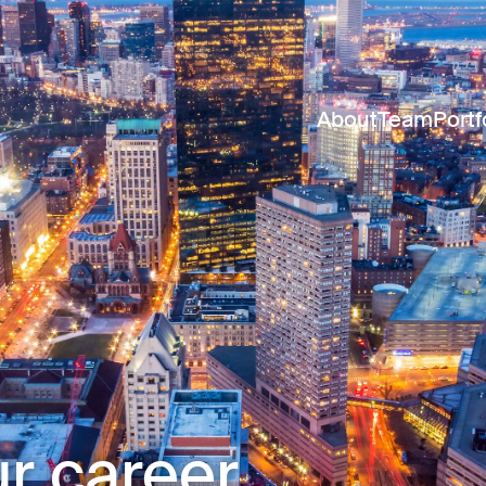
About
Team
Portf
r career.