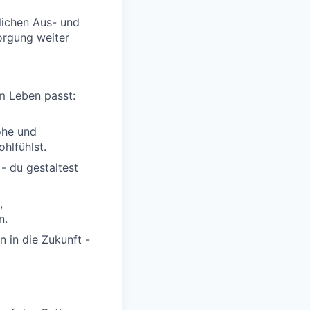
hlichen Aus- und
orgung weiter
m Leben passt:
öhe und
hlfühlst.
- du gestaltest
,
n.
n in die Zukunft -