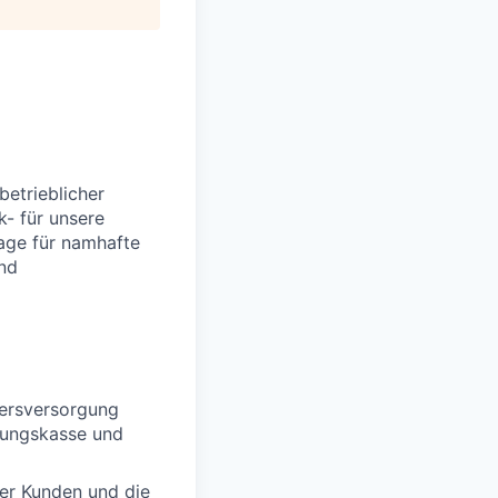
etrieblicher
- für unsere
sage für namhafte
nd
tersversorgung
zungskasse und
er Kunden und die