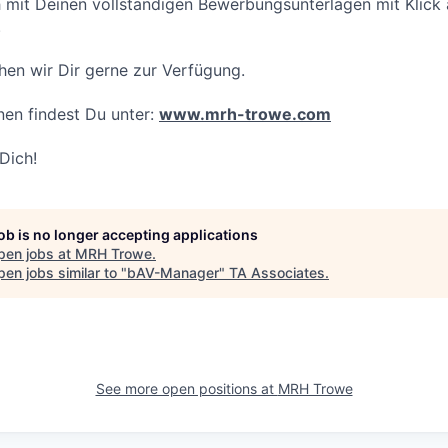
 mit Deinen vollständigen Bewerbungsunterlagen mit Klick 
.
hen wir Dir gerne zur Ver­fügung.
nen findest Du unter:
www.mrh-trowe.com
Dich!
job is no longer accepting applications
pen jobs at
MRH Trowe
.
en jobs similar to "
bAV-Manager
"
TA Associates
.
See more open positions at
MRH Trowe