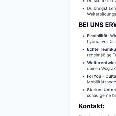
Du schätzt Zuv
Du bringst Ler
Weiterbildungs
BEI UNS E
Flexibilität:
Wir
hybrid, vor Or
Echte Teamkul
regelmäßige Te
Weiterentwick
deinen Weg akt
ForYou - Cult
Mobilitätsange
Starkes Unte
schau gerne be
Kontakt: