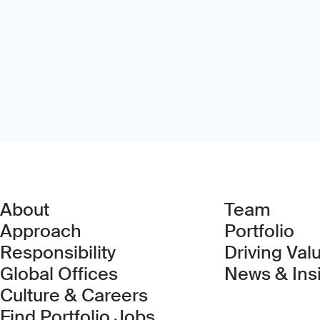
About
Team
Approach
Portfolio
Responsibility
Driving Val
Global Offices
News & Ins
Culture & Careers
(Link opens in new 
Find Portfolio Jobs