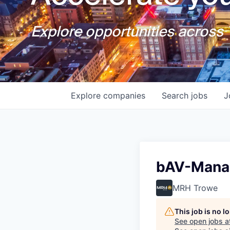
Explore opportunities across T
Explore
companies
Search
jobs
J
bAV-Mana
MRH Trowe
This job is no 
See open jobs a