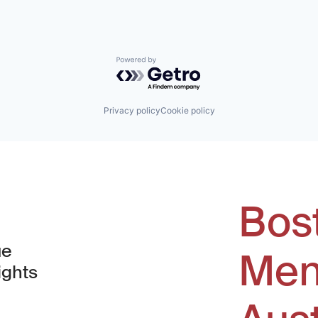
Powered by Getro.com
Privacy policy
Cookie policy
Bos
ue
Men
ights
window)