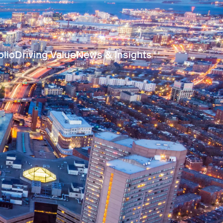
olio
Driving Value
News & Insights