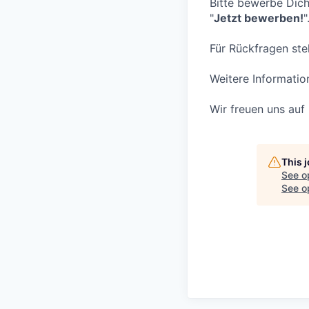
Bitte bewerbe Dich
"
Jetzt bewerben!
"
Für Rück­fragen ste
Weitere Informa­tio
Wir freuen uns auf 
This 
See o
See op