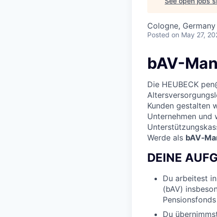
See open jobs si
Cologne, Germany
Posted
on May 27, 20
bAV-Man
Die HEUBECK pen@m
Altersversorgungsl
Kunden gestalten w
Unternehmen und w
Unterstützungskass
Werde als
bAV‑Ma
DEINE AUF
Du arbeitest i
(bAV) insbeso
Pensionsfonds
Du übernimmst 