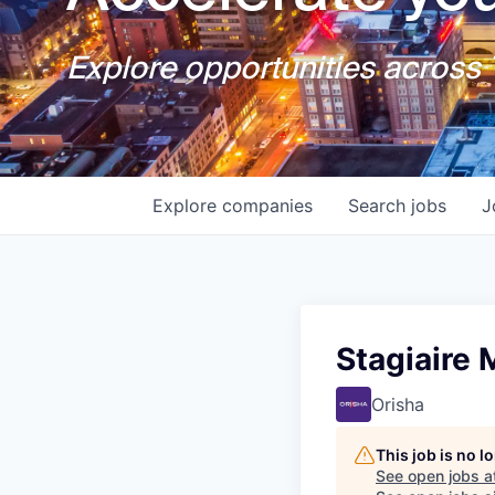
Explore opportunities across T
Explore
companies
Search
jobs
J
Stagiaire 
Orisha
This job is no 
See open jobs a