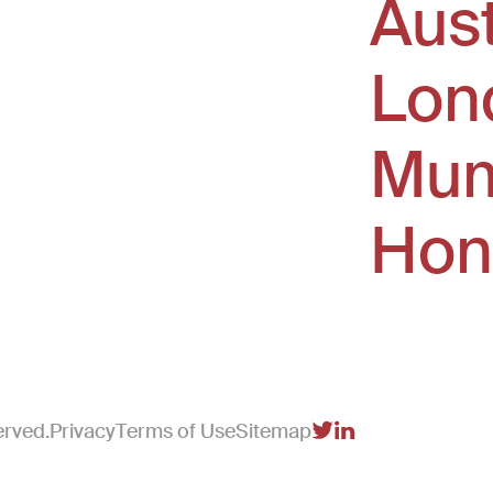
Aus
window)
Lon
Mum
Hon
erved.
Privacy
Terms of Use
Sitemap
(Link opens in new 
(Link opens in n