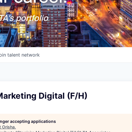
A's portfolio
oin talent network
Marketing Digital (F/H)
longer accepting applications
t
Orisha
.