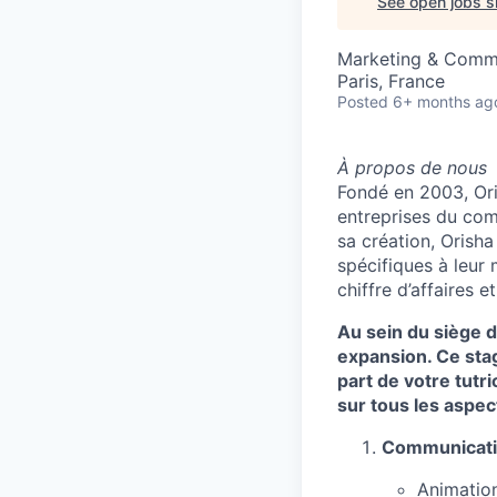
See open jobs si
Marketing & Comm
Paris, France
Posted
6+ months ag
À propos de nous
Fondé en 2003, Ori
entreprises du comm
sa création, Orisha
spécifiques à leur 
chiffre d’affaires 
Au sein du siège d
expansion. Ce sta
part de votre tut
sur tous les aspec
Communicatio
Animation