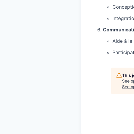
Conceptio
Intégrati
Communicatio
Aide à la
Participat
This 
See o
See op