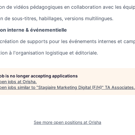
n de vidéos pédagogiques en collaboration avec les équip
on de sous-titres, habillages, versions multilingues.
n interne & événementielle
 création de supports pour les événements internes et cam
ion à l'organisation logistique et éditoriale.
job is no longer accepting applications
pen jobs at
Orisha
.
en jobs similar to "
Stagiaire Marketing Digital (F/H)
"
TA Associates
.
See more open positions at
Orisha