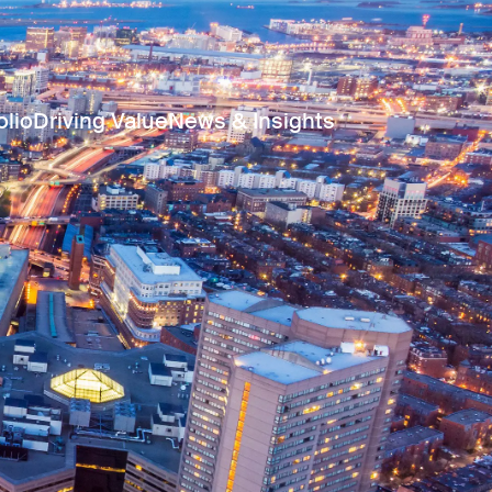
olio
Driving Value
News & Insights