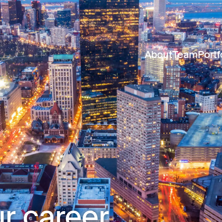
About
Team
Portf
r career.