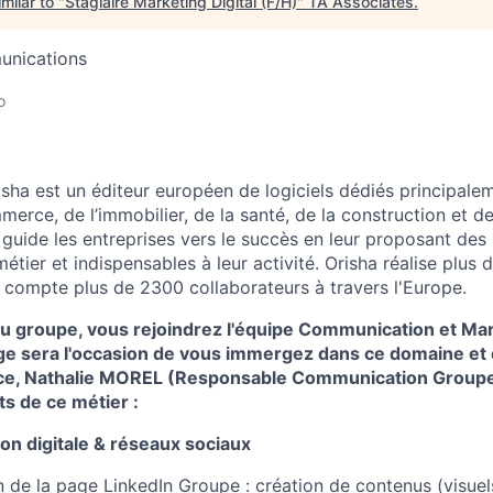
milar to "
Stagiaire Marketing Digital (F/H)
"
TA Associates
.
unications
o
sha est un éditeur européen de logiciels dédiés principale
erce, de l’immobilier, de la santé, de la construction et de
 guide les entreprises vers le succès en leur proposant des 
métier et indispensables à leur activité. Orisha réalise plu
et compte plus de 2300 collaborateurs à travers l'Europe.
u groupe, vous rejoindrez l'
équipe Communication et Mar
ge sera l'occasion de vous immergez dans ce domaine et 
rice, Nathalie MOREL (Responsable Communication Groupe)
ts de ce métier :
n digitale & réseaux sociaux
 de la page LinkedIn Groupe : création de contenus (visuels