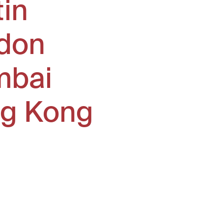
tin
don
bai
g Kong
window)
ew window)