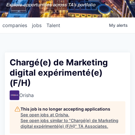
Explore opportunities across TA's portfolio
companies
jobs
Talent
My
alerts
Chargé(e) de Marketing
digital expérimenté(e)
(F/H)
Orisha
This job is no longer accepting applications
See open jobs at
Orisha
.
See open jobs similar to "
Chargé(e) de Marketing
digital expérimenté(e) (F/H)
"
TA Associates
.